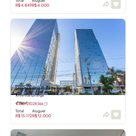
Total
Aluguel
R$ 4.849
R$ 4.000
Loja no bairro Praia de Belas
Avenida Ipiranga
76m²
CÓD: 21028366
Total
Aluguel
R$ 15.172
R$ 12.000