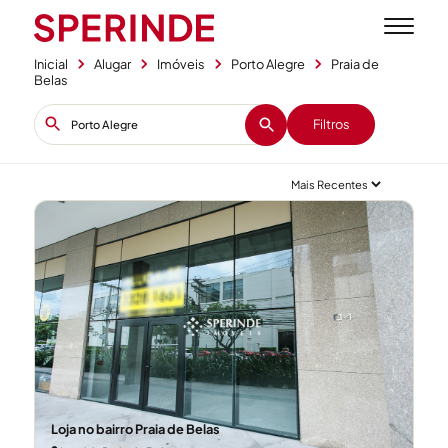
Inicial
Alugar
Imóveis
Porto Alegre
Praia de
Belas
Filtros
+1
Loja no bairro Praia de Belas