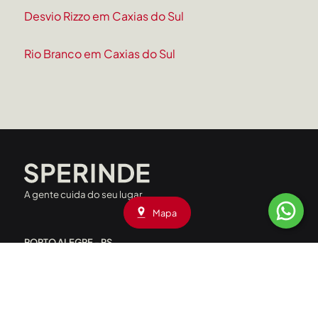
Desvio Rizzo em Caxias do Sul
Rio Branco em Caxias do Sul
A gente cuida do seu lugar
Mapa
PORTO ALEGRE - RS
Rua Liberdade, 227 - Rio Branco
CEP: 90420-090
|
(51) 3208.4000
Av. Assis Brasil, 1660 - Passo D’Areia
CEP: 91010-001
|
(51) 3208.4090