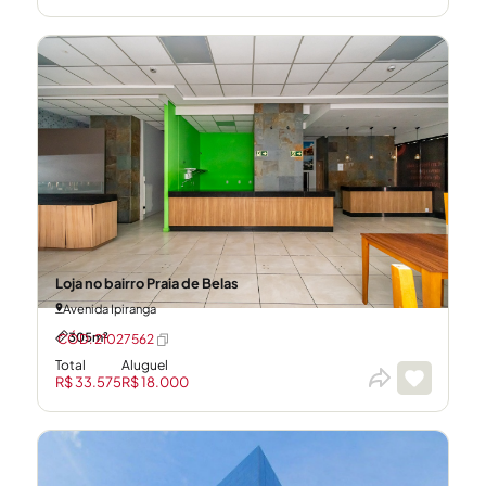
Loja no bairro Praia de Belas
Avenida Ipiranga
305m²
CÓD: 21027562
Total
Aluguel
R$ 33.575
R$ 18.000