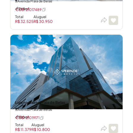
Avenida Praia de Belas
268m²
CÓD: 21017489
Total
Aluguel
R$ 32.525
R$ 30.950
Loja no bairro Praia de Belas
Avenida Praia de Belas
100m²
CÓD: 21019171
Total
Aluguel
R$ 11.379
R$ 10.800