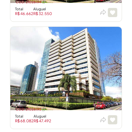
525m²
CÓD: 21028194
Total
Aluguel
R$ 46.662
R$ 32.550
Sala no bairro Praia de Belas
Avenida Dolores Alcaraz Caldas
766m²
CÓD: 21028195
Total
Aluguel
R$ 68.082
R$ 47.492