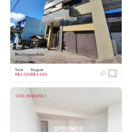
Loja no bairro Pio X
Rua Ernesto Alves
250m²
2
Total
Aluguel
R$ 5.100
R$ 4.500
CÓD: 21020055