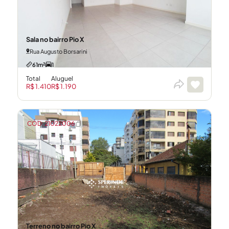
Sala no bairro Pio X
Rua Augusto Borsarini
61m²
1
Total
Aluguel
R$ 1.410
R$ 1.190
CÓD: 21022006
Terreno no bairro Pio X