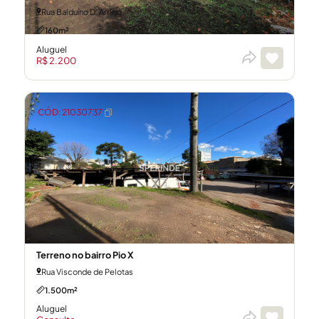
Rua Balduíno D' Arrigo
160m²
Aluguel
R$ 2.200
CÓD: 21030737
Terreno no bairro Pio X
Rua Visconde de Pelotas
1.500m²
Aluguel