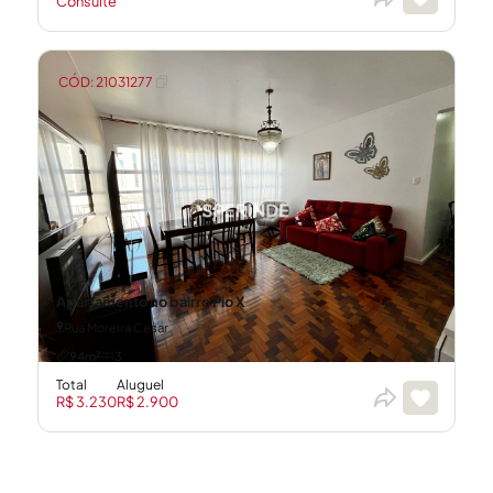
Consulte
CÓD: 21031277
Apartamento no bairro Pio X
Rua Moreira César
94m²
3
Total
Aluguel
R$ 3.230
R$ 2.900