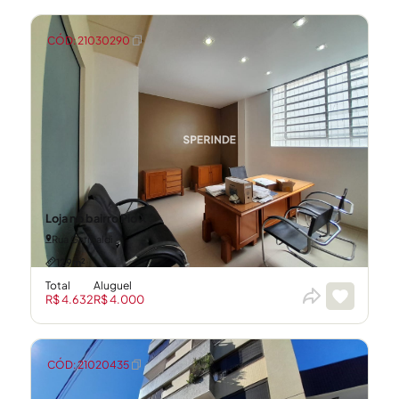
CÓD: 21030290
Loja no bairro Pio X
Rua Garibaldi
129m²
Total
Aluguel
R$ 4.632
R$ 4.000
CÓD: 21020435