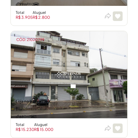
99m²
3
1
Total
Aluguel
R$ 3.905
R$ 2.800
CÓD: 21020799
Loja no bairro Pio X
Rua Moreira César
680m²
3
Total
Aluguel
R$ 15.230
R$ 15.000