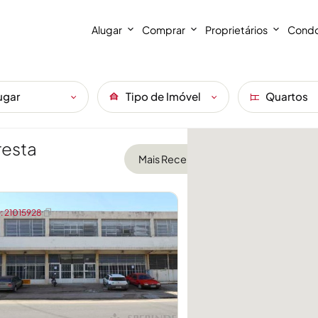
Alugar
Comprar
Proprietários
Condo
ugar
Tipo de Imóvel
Quartos
resta
 21015928