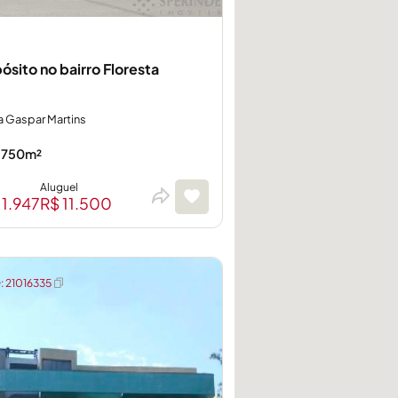
ósito no bairro Floresta
a Gaspar Martins
.750m²
Aluguel
11.947
R$ 11.500
 21016335