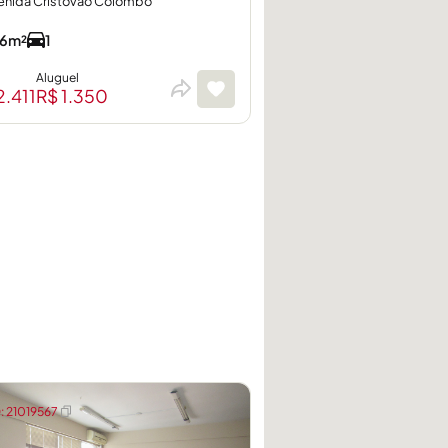
enida Cristóvão Colombo
6m²
1
Aluguel
2.411
R$ 1.350
 21019567