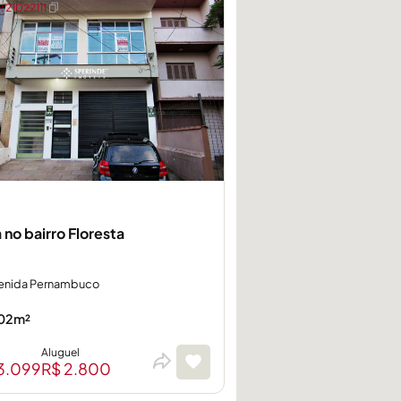
 21022111
 no bairro Floresta
enida Pernambuco
02m²
Aluguel
3.099
R$ 2.800