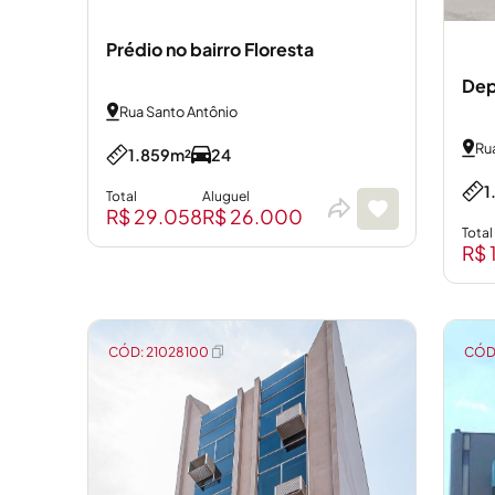
Prédio no bairro Floresta
Dep
Rua Santo Antônio
Ru
1.859m²
24
1
Total
Aluguel
R$ 29.058
R$ 26.000
Total
R$ 
CÓD: 21028100
CÓD: