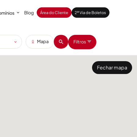
Blog
mínios
Área do Cliente
2ª Via de Boletos
Mapa
Filtros
Fechar mapa