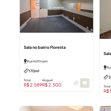
Sala no bairro Floresta
Sala
Rua Hoffmann
Ru
170m²
3
Total
Aluguel
R$ 2.589
R$ 2.300
Total
R$ 