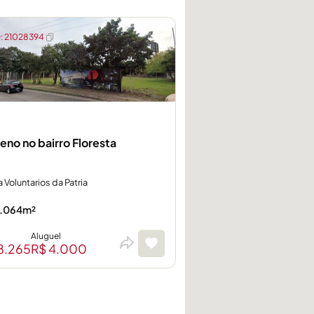
 21028394
reno no bairro Floresta
 Voluntarios da Patria
.064m²
Aluguel
8.265
R$ 4.000