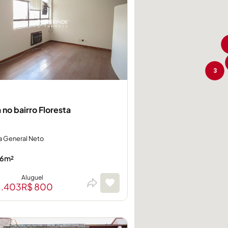
3
 no bairro Floresta
a General Neto
6m²
Aluguel
1.403
R$ 800