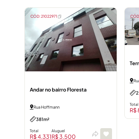
CÓD: 21022971
CÓD:
Ter
Rua
Andar no bairro Floresta
2
Total
Rua Hoffmann
R$ 
381m²
Total
Aluguel
R$ 4.331
R$ 3.500