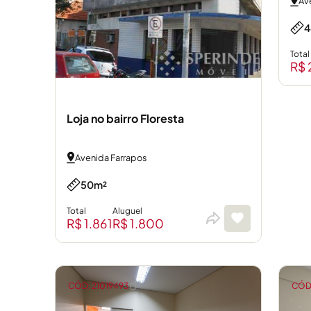
Av
4
Total
R$ 
Loja no bairro Floresta
Avenida Farrapos
50m²
Total
Aluguel
R$ 1.861
R$ 1.800
CÓD: 21019493
CÓD: