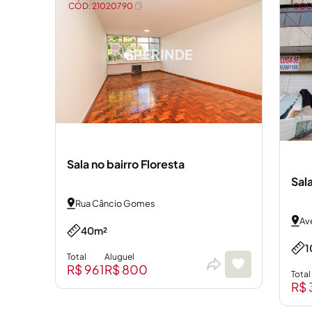
CÓD: 21020790
CÓD:
Sala no bairro Floresta
Sala
Rua Câncio Gomes
Av
40m²
1
Total
Aluguel
R$ 961
R$ 800
Total
R$ 