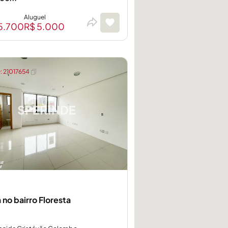
Aluguel
5.700
R$ 5.000
 21017654
 no bairro Floresta