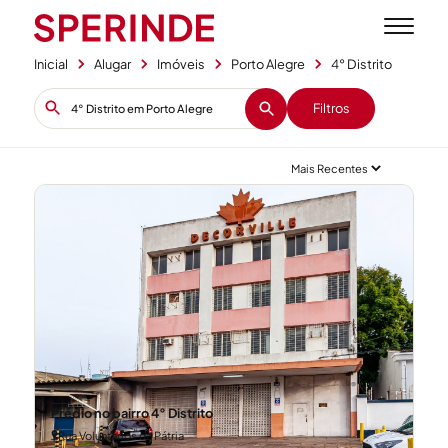
Inicial
Alugar
Imóveis
Porto Alegre
4° Distrito
Filtros
Prédio no bairro 4° Distrito
Rua Voluntários da Pátria