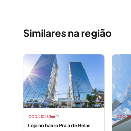
Comércio e serviços
O bairro Praia de Belas reúne vários órgãos de ad
Similares na região
federal, escolas, universidades, Casa da Ospa, An
Shopping Praia de Belas com torres comerciais e 
somados a uma rede variada de comércio e serviço
morar, trabalhar e estabelecer negócios na regiã
CÓD: 21028366
CÓD: 2
Loja no bairro Praia de Belas