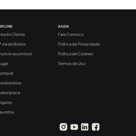
XPLORE
AJUDA
rea do Cliente
Fale Conosco
ª via de Boleto
Política de Privacidade
nuncie seu Imóvel
Política de Cookies
lugar
Termos de Uso
omprar
ondomínios
arketplace
eguros
avoritos