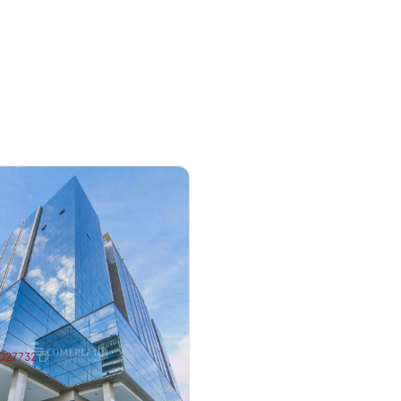
ministração pública e do judiciário estadual e
fiteatro Pôr do Sol, Hospital Mãe de Deus,
o Estádio Beira Rio. Estes pontos do bairro,
s, tornam o bairro muito atrativo para viver,
o.
1027732