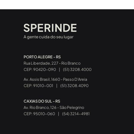
A gente cuida do seu lugar
PORTO ALEGRE - RS
Rua Liberdade, 227 - Rio Branco
CEP: 90420-090
|
(51) 3208.4000
Av. Assis Brasil, 1660 - Passo D’Areia
CEP: 91010-001
|
(51) 3208.4090
CAXIAS DO SUL - RS
Av. Rio Branco, 126 - São Pelegrino
CEP: 95010-060
|
(54) 3214-4981