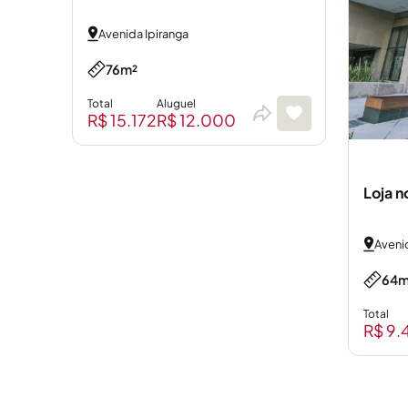
Avenida Ipiranga
76m²
Total
Aluguel
R$ 15.172
R$ 12.000
Loja n
Avenid
64m
Total
R$ 9.