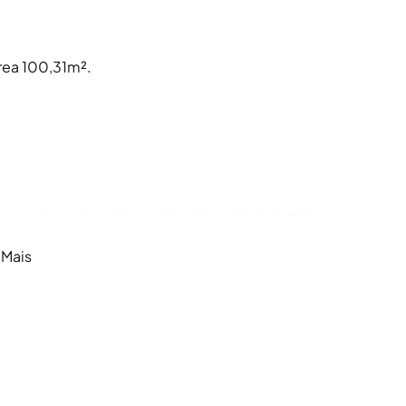
área 100,31m².
óximo dos bairros Centro Histórico, Cidade Baixa e
. Borges de Medeiros, Avenida Praia de Belas, Av.
 Mais
 muito privilegiados. Tem o grande Parque Marinha
 a nova orla do Guaíba que oportunizam e garantem
clovias que levam facilmente aos bairros vizinhos.