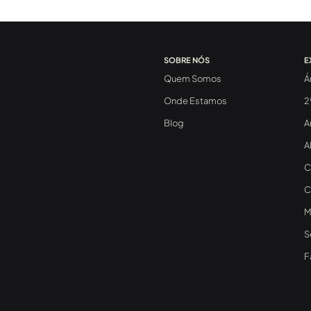
SOBRE NÓS
E
Quem Somos
Á
Onde Estamos
2
Blog
A
A
C
C
M
S
F