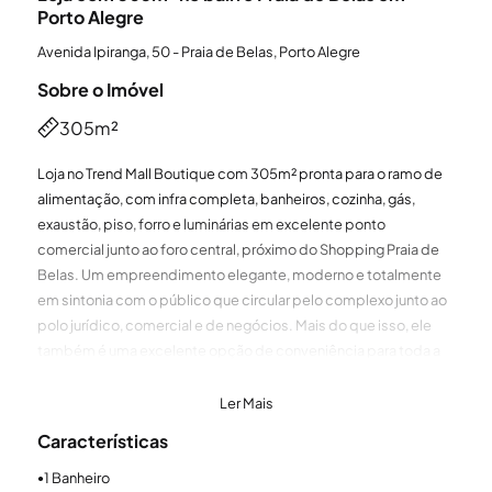
Porto Alegre
Avenida Ipiranga, 50 - Praia de Belas, Porto Alegre
Sobre o Imóvel
305m²
Loja no Trend Mall Boutique com 305m² pronta para o ramo de
alimentação, com infra completa, banheiros, cozinha, gás,
exaustão, piso, forro e luminárias em excelente ponto
comercial junto ao foro central, próximo do Shopping Praia de
Belas. Um empreendimento elegante, moderno e totalmente
em sintonia com o público que circular pelo complexo junto ao
polo jurídico, comercial e de negócios. Mais do que isso, ele
também é uma excelente opção de conveniência para toda a
região, com acesso facilitado, estacionamento rotativo com
vagas para mais de 1.000 veículos, 28 lojas, operações de
Ler Mais
alimentação e de serviços. Agende sua visita!
Características
*Móveis não fazem parte da locação, será vendido a parte.
1 Banheiro
●