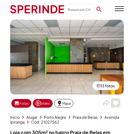
13 fotos
Fotos
Vídeo
Mapa
Início
Alugar
Porto Alegre
Praia de Belas
Avenida
Ipiranga
Cód: 21027562
Loja com 305m² no bairro Praia de Belas em