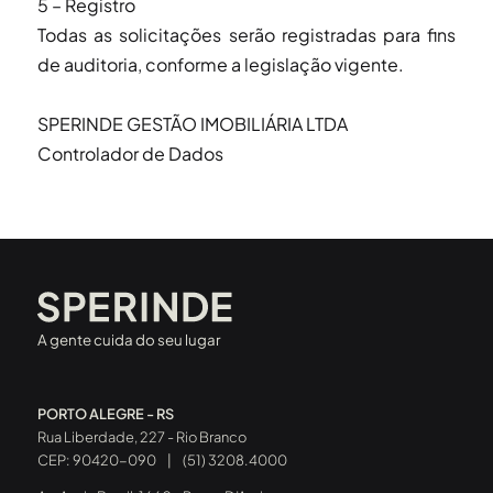
5 – Registro
Todas as solicitações serão registradas para fins
de auditoria, conforme a legislação vigente.
SPERINDE GESTÃO IMOBILIÁRIA LTDA
Controlador de Dados
A gente cuida do seu lugar
PORTO ALEGRE - RS
Rua Liberdade, 227 - Rio Branco
CEP: 90420-090
|
(51) 3208.4000