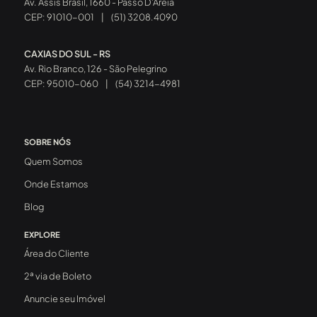
Av. Assis Brasil, 1660 - Passo D’Areia
CEP: 91010-001
|
(51) 3208.4090
CAXIAS DO SUL - RS
Av. Rio Branco, 126 - São Pelegrino
CEP: 95010-060
|
(54) 3214-4981
SOBRE NÓS
Quem Somos
Onde Estamos
Blog
EXPLORE
Área do Cliente
2ª via de Boleto
Anuncie seu Imóvel