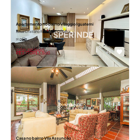
Apartamento no bairro Vilaggio Iguatemi
Rua Cristiano Ramos de Oliveira
2
1
Total
Aluguel
CÓD: 21031450
R$ 3.770
R$ 3.500
Casa no bairro Vila Assunção