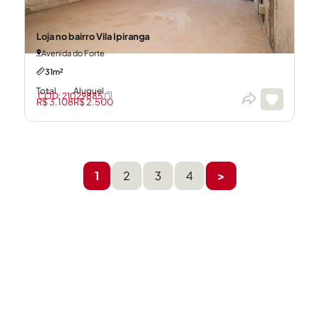
Loja no bairro Vila Ipiranga
Avenida do Forte
31m²
Total
Aluguel
CÓD: 21029885
R$ 3.108
R$ 2.500
1
2
3
4
>