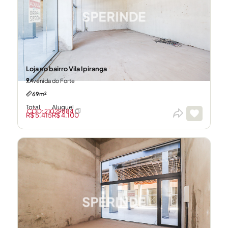
Loja no bairro Vila Ipiranga
Avenida do Forte
69m²
Total
Aluguel
CÓD: 21029884
R$ 5.415
R$ 4.100