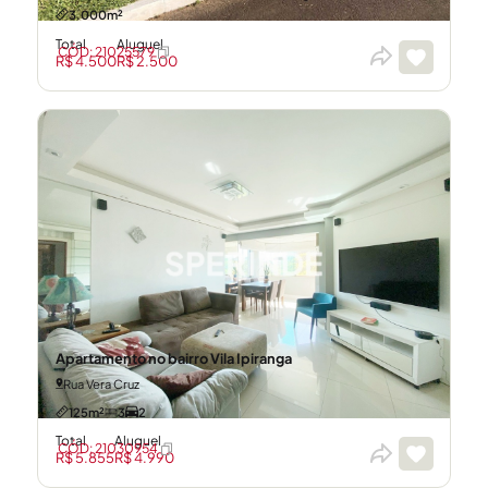
3.000m²
Total
Aluguel
CÓD: 21025579
R$ 4.500
R$ 2.500
Apartamento no bairro Vila Ipiranga
Rua Vera Cruz
125m²
3
2
Total
Aluguel
CÓD: 21030954
R$ 5.855
R$ 4.990