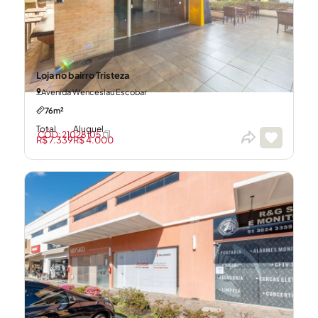
Loja no bairro Tristeza
Avenida Wenceslau Escobar
76m²
Total
Aluguel
CÓD: 21028105
R$ 7.339
R$ 4.000