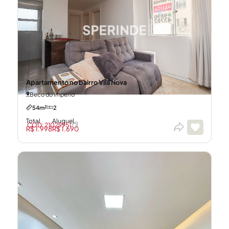
Apartamento no bairro Vila Nova
Beco do Imperio
54m²
2
Total
Aluguel
CÓD: 21029951
R$ 1.998
R$ 1.690