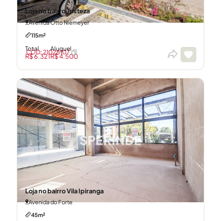
Loja no bairro Tristeza
Avenida Otto Niemeyer
115m²
Total
Aluguel
CÓD: 21028107
R$ 6.321
R$ 4.500
Loja no bairro Vila Ipiranga
Avenida do Forte
45m²