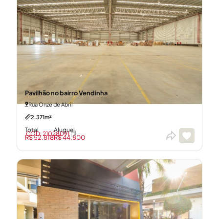
Pavilhão no bairro Vendinha
Rua Onze de Abril
2.371m²
Total
Aluguel
CÓD: 21028091
R$ 52.818
R$ 44.800