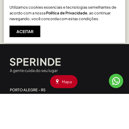
Utilizamos cookies essenciais e tecnologias semelhantes de
São Pelegrino em Caxias do Sul
acordo com a nossa
Política de Privacidade
, ao continuar
navegando, você concorda com estas condições.
ACEITAR
A gente cuida do seu lugar
Mapa
PORTO ALEGRE - RS
Rua Liberdade, 227 - Rio Branco
CEP: 90420-090
|
(51) 3208.4000
Av. Assis Brasil, 1660 - Passo D’Areia
CEP: 91010-001
|
(51) 3208.4090