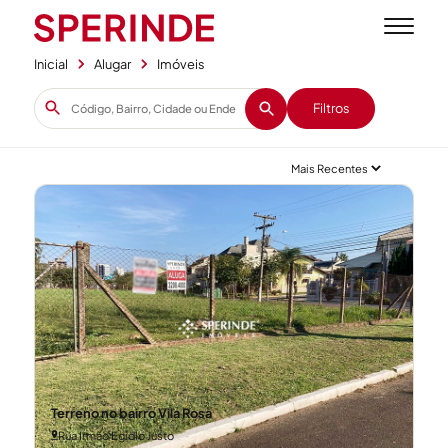
Inicial
Alugar
Imóveis
Filtros
Terreno no bairro Vila Rosa
Rua Irmão Egidio Justo