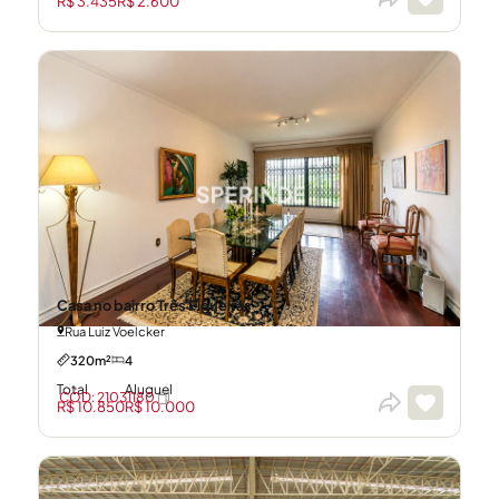
R$ 3.435
R$ 2.600
Casa no bairro Três Figueiras
Rua Luiz Voelcker
320m²
4
Total
Aluguel
CÓD: 21031180
R$ 10.850
R$ 10.000