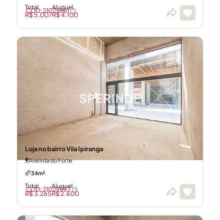
Total
Aluguel
CÓD: 21029881
R$ 5.007
R$ 4.100
Loja no bairro Vila Ipiranga
Avenida do Forte
34m²
Total
Aluguel
CÓD: 21029882
R$ 3.265
R$ 2.600