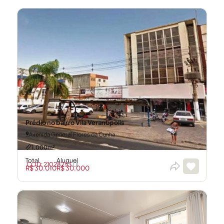
Prédio no bairro Vila Veranópolis
Avenida General Flores da Cunha
1.000m²
Total
Aluguel
CÓD: 21028253
R$ 30.010
R$ 30.000