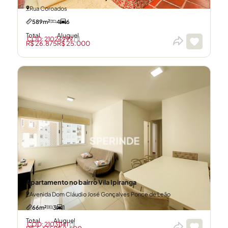
Rua Coroados
589m²
4
6
Total
Aluguel
CÓD: 21024999
R$ 26.875
R$ 25.000
Apartamento no bairro Vila Ipiranga
Avenida Dom Cláudio José Gonçalves Ponce de Leão
66m²
3
1
Total
Aluguel
CÓD: 21031141