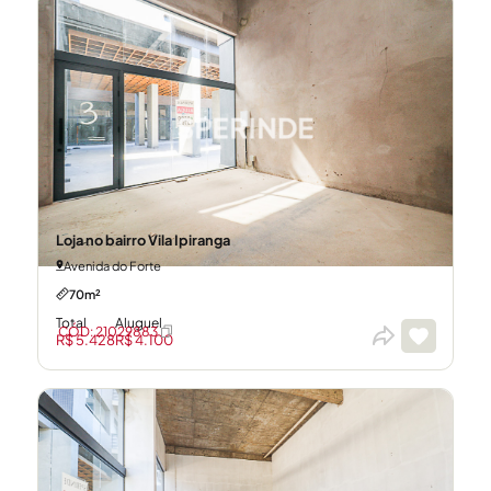
Loja no bairro Vila Ipiranga
Avenida do Forte
70m²
Total
Aluguel
CÓD: 21029883
R$ 5.428
R$ 4.100