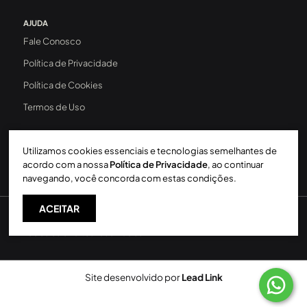
AJUDA
Fale Conosco
Política de Privacidade
Política de Cookies
Termos de Uso
Utilizamos cookies essenciais e tecnologias semelhantes de
acordo com a nossa
Política de Privacidade
, ao continuar
navegando, você concorda com estas condições.
ACEITAR
Sperinde Gestão Imobiliária LTDA
-
CRECI: 411J
-
2026 ©
Todos os direitos reservados
Site desenvolvido por
Lead Link