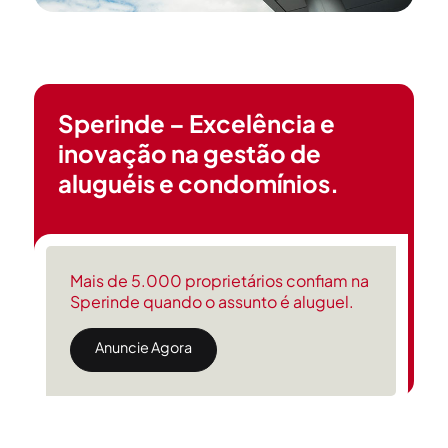
Sperinde – Excelência e
inovação na gestão de
aluguéis e condomínios.
Mais de 5.000 proprietários confiam na
Sperinde quando o assunto é aluguel.
Anuncie Agora