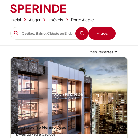
Inicial
Alugar
Imóveis
Porto Alegre
Filtros
Sala no bairro Menino Deus
Avenida Padre Cacique