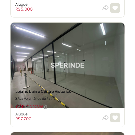
Aluguel
R$ 5.000
Loja no bairro Centro Histórico
Rua Voluntários da Patria
34m²
CÓD: 21029898
Aluguel
R$ 7.700