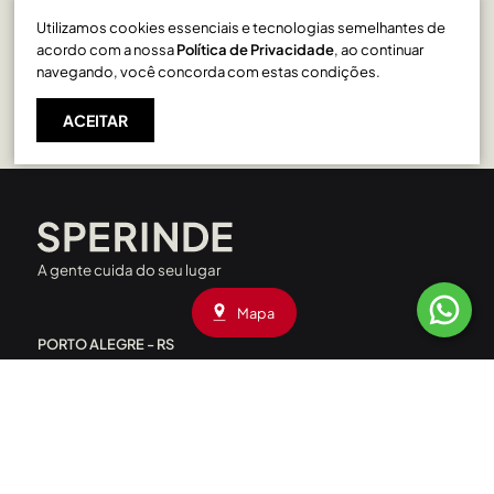
Utilizamos cookies essenciais e tecnologias semelhantes de
Pio X em Caxias do Sul
acordo com a nossa
Política de Privacidade
, ao continuar
navegando, você concorda com estas condições.
ACEITAR
A gente cuida do seu lugar
Mapa
PORTO ALEGRE - RS
Rua Liberdade, 227 - Rio Branco
CEP: 90420-090
|
(51) 3208.4000
Av. Assis Brasil, 1660 - Passo D’Areia
CEP: 91010-001
|
(51) 3208.4090