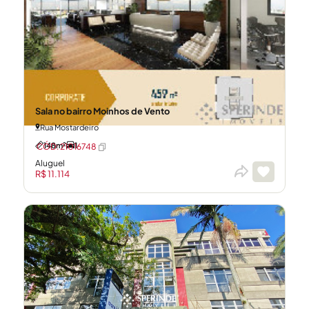
Sala no bairro Moinhos de Vento
Rua Mostardeiro
148m²
1
CÓD: 21016748
Aluguel
R$ 11.114