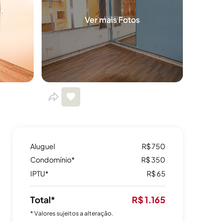
Ver mais Fotos
Aluguel
R$ 750
Condomínio*
R$ 350
IPTU*
R$ 65
Total*
R$ 1.165
* Valores sujeitos a alteração.