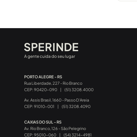
A gente cuida do seu lugar
PORTO ALEGRE - RS
Rua Liberdade, 227 - Rio Branco
CEP: 90420-090
|
(51) 3208.4000
Av. Assis Brasil, 1660 - Passo D’Areia
CEP: 91010-001
|
(51) 3208.4090
CAXIAS DO SUL - RS
Av. Rio Branco, 126 - São Pelegrino
CEP: 95010-060
|
(54) 3214-4981