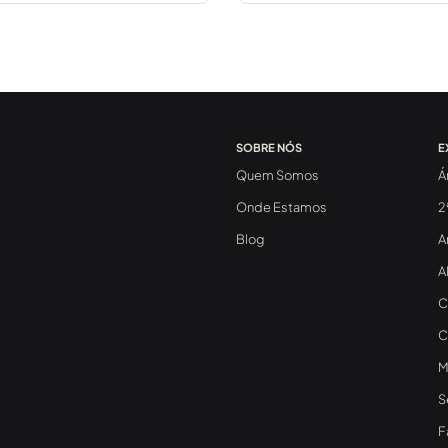
SOBRE NÓS
E
Quem Somos
Á
Onde Estamos
2
Blog
A
A
C
C
M
S
F