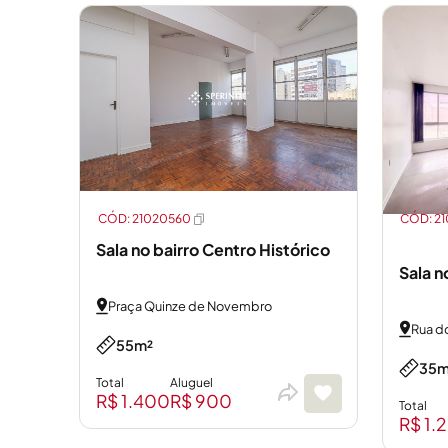
CÓD: 21020560
CÓD: 21
Sala no bairro Centro Histórico
Sala n
Praça Quinze de Novembro
Rua d
55m²
35m
Total
Aluguel
R$ 1.400
R$ 900
Total
R$ 1.