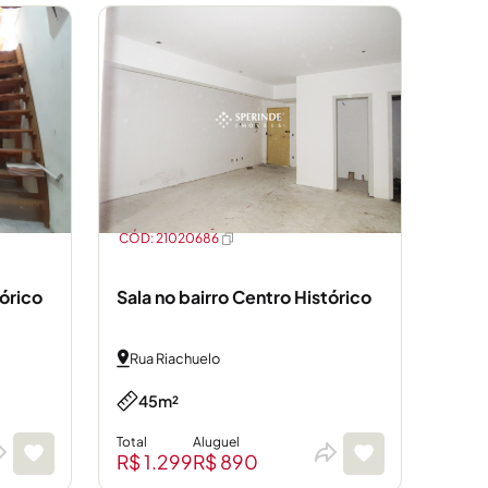
CÓD: 21020686
tórico
Sala no bairro Centro Histórico
Rua Riachuelo
45m²
Total
Aluguel
R$ 1.299
R$ 890