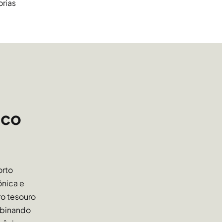
orias
que, em toda extensão dela, podem ser
ro, com parques e inúmeras operações de
bairros vizinhos são feitos facilmente por
orar em um lugar cheio de cultura e tradição,
para os seus negócios porque se mantém como
ico
 tradicionais de comércio e cultura de Porto
fés, bares e restaurantes tradicionais e vários
ltura Mario Quintana e outros.
orto
ônica e
ro tesouro
mbinando