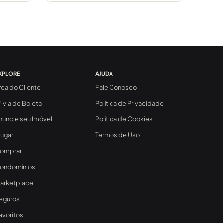
XPLORE
AJUDA
rea do Cliente
Fale Conosco
ª via de Boleto
Política de Privacidade
nuncie seu Imóvel
Política de Cookies
lugar
Termos de Uso
omprar
ondomínios
arketplace
eguros
avoritos