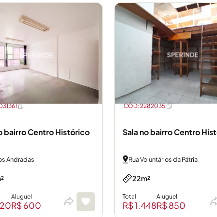
031361
CÓD: 2282035
o bairro Centro Histórico
Sala no bairro Centro His
os Andradas
Rua Voluntários da Pátria
²
22m²
Aluguel
Total
Aluguel
220
R$ 600
R$ 1.448
R$ 850