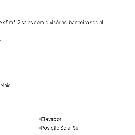
 45m², 2 salas com divisórias, banheiro social,
.
 Mais
 aos bairros Floresta, Cidade Baixa,
ipais vias a Av. Borges de Medeiros, Rua dos
Elevador
●
Posição Solar Sul
●
rivilegiadas pela proximidade da nova orla do