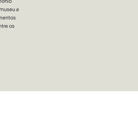
mônio
 museu a
umentos
ntre os