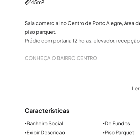
45m²
Sala comercial no Centro de Porto Alegre, área de
piso parquet.
Prédio com portaria 12 horas, elevador, recepção
CONHEÇA O BAIRRO CENTRO
Localização e arredores
Ler
O Centro da cidade de Porto Alegre, fica próximo
Independência e Praia de Belas e tem como princ
Características
Andradas, Rua Duque de Caxias, Rua Riachuelo.
Banheiro Social
De Fundos
●
●
Parques e lazer
Exibir Descricao
Piso Parquet
●
●
A natureza e a qualidade de vida no Centro são p