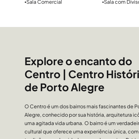
Sala Comercial
Sala com Divis
●
●
Guaíba e todos os espaços de lazer e esportes 
desfrutados. Ali também está o Cais Embarcade
restaurantes. A mobilidade e acesso a passeios e 
ciclovias em toda extensão da orla.
Comércio e serviços
Explore o encanto do
O Centro é o lugar ideal tanto para quem busca m
quanto para quem procura um espaço atrativo 
Centro | Centro Histór
principal polo de comércio da cidade. Os pontos
de Porto Alegre
Alegre estão no Centro, como Mercado Público, ca
museus como Farol Santander, MARGS, Casa de Cu
O Centro é um dos bairros mais fascinantes de P
Alegre, conhecido por sua história, arquitetura ic
uma agitada vida urbana. O bairro é um verdadei
cultural que oferece uma experiência única, co