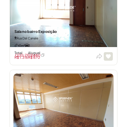
Sala no bairro Exposição
Rua Dal Canale
41m²
1
Total
Aluguel
CÓD: 21015480
R$ 1.316
R$ 870