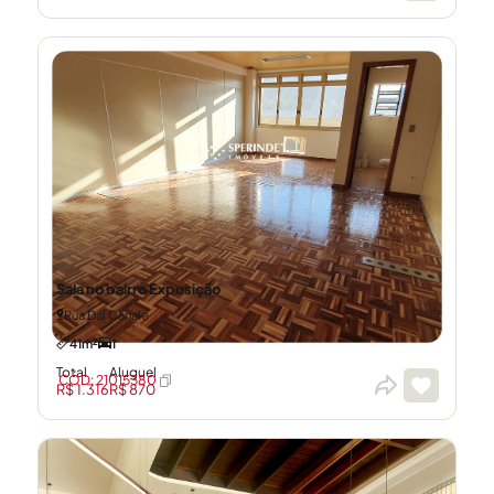
Sala no bairro Exposição
Rua Dal Canale
41m²
1
Total
Aluguel
CÓD: 21015380
R$ 1.316
R$ 870