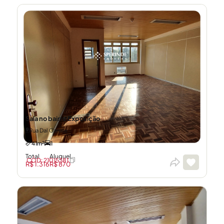
Sala no bairro Exposição
Rua Dal Canale
41m²
1
Total
Aluguel
CÓD: 21015381
R$ 1.316
R$ 870