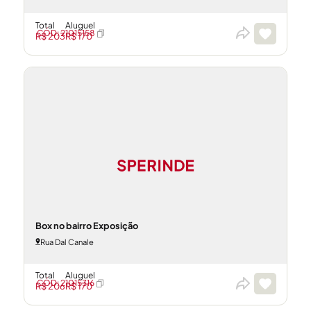
Total
Aluguel
CÓD: 21015158
R$ 203
R$ 170
Box no bairro Exposição
Rua Dal Canale
Total
Aluguel
CÓD: 21015316
R$ 206
R$ 170