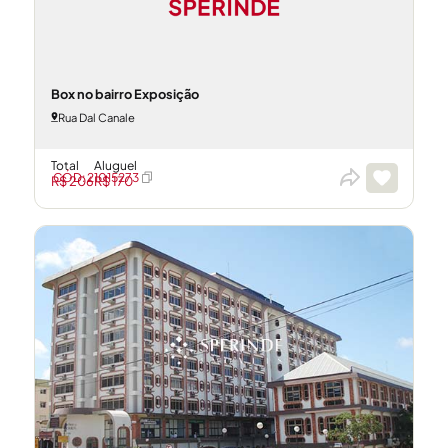
Box no bairro Exposição
Rua Dal Canale
Total
Aluguel
CÓD: 21015273
R$ 206
R$ 170