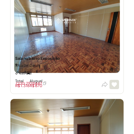
Sala no bairro Exposição
Rua Dal Canale
41m²
1
Total
Aluguel
CÓD: 21015447
R$ 1.316
R$ 870