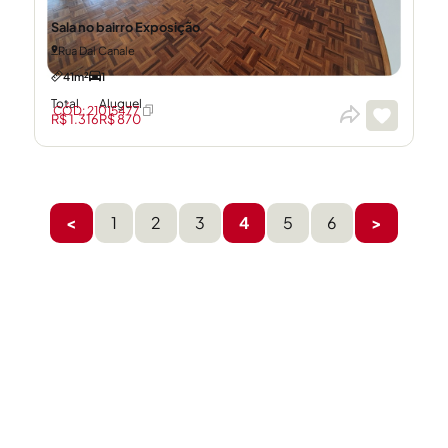
Sala no bairro Exposição
Rua Dal Canale
41m²
1
Total
Aluguel
CÓD: 21015477
R$ 1.316
R$ 870
<
1
2
3
4
5
6
>