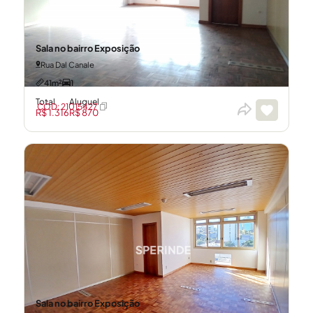
Sala no bairro Exposição
Rua Dal Canale
41m²
1
Total
Aluguel
CÓD: 21015427
R$ 1.316
R$ 870
Sala no bairro Exposição