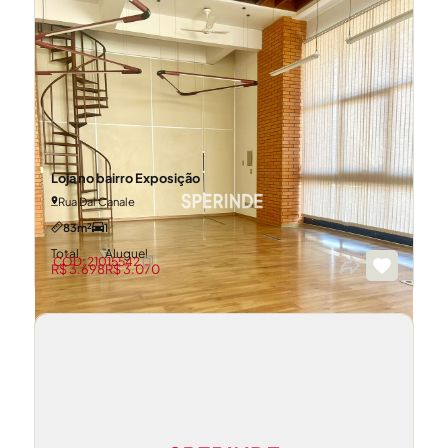
Loja no bairro Exposição
Rua Dal Canale
83m²
1
Total
Aluguel
CÓD: 21015542
R$ 3.698
R$ 3.070