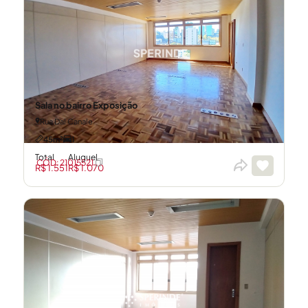
Sala no bairro Exposição
Rua Dal Canale
45m²
1
Total
Aluguel
CÓD: 21015521
R$ 1.551
R$ 1.070