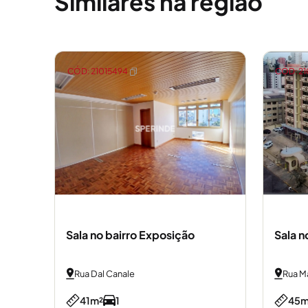
Similares na região
CÓD: 21015494
CÓD: 21
Sala n
Sala no bairro Exposição
Rua Ma
Rua Dal Canale
45m
41m²
1