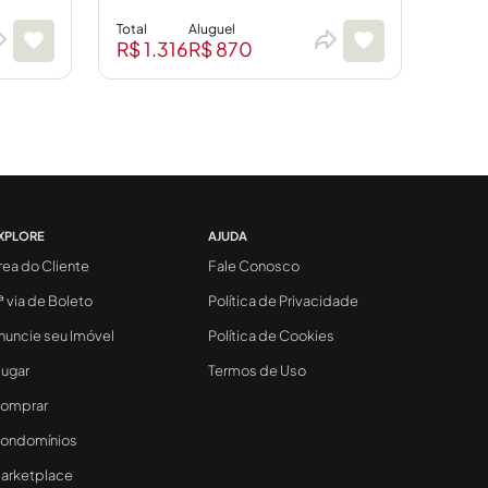
Total
Aluguel
R$ 1.316
R$ 870
XPLORE
AJUDA
rea do Cliente
Fale Conosco
ª via de Boleto
Política de Privacidade
nuncie seu Imóvel
Política de Cookies
lugar
Termos de Uso
omprar
ondomínios
arketplace