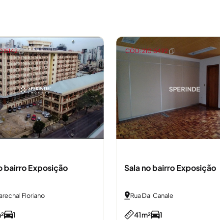
015142
CÓD: 21015492
o bairro Exposição
Sala no bairro Exposição
rechal Floriano
Rua Dal Canale
²
1
41m²
1