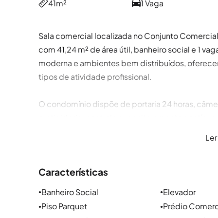
41m²
1 Vaga
Sala comercial localizada no Conjunto Comercial 
com 41,24 m² de área útil, banheiro social e 1 v
moderna e ambientes bem distribuídos, oferecen
tipos de atividade profissional.
O condomínio dispõe de portaria 24 horas, câmer
praticidade, controle e monitoramento contínuo.
de garagem, proporcionando mais conveniência 
Ler
verifique os valores de condomínio e IPTU do box
Características
Se você procura imóveis para alugar em Caxias do 
encontrar a opção ideal. Seja para alugar apart
Banheiro Social
Elevador
●
●
Sul ou até mesmo escolher entre imóveis comer
Piso Parquet
Prédio Comerc
●
●
atenta às suas necessidades. Trabalhamos com im