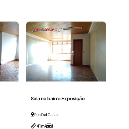
CÓD: 21015480
Sala no bairro Exposição
Rua Dal Canale
41m²
1