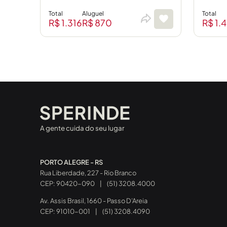
Total
Total
Aluguel
R$ 1.
R$ 1.316
R$ 870
A gente cuida do seu lugar
PORTO ALEGRE - RS
Rua Liberdade, 227 - Rio Branco
CEP: 90420-090
|
(51) 3208.4000
Av. Assis Brasil, 1660 - Passo D’Areia
CEP: 91010-001
|
(51) 3208.4090