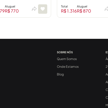
Aluguel
Total
Aluguel
479
R$ 770
R$ 1.316
R$ 870
SOBRE NÓS
E
Quem Somos
Á
Onde Estamos
2
Blog
A
A
C
C
M