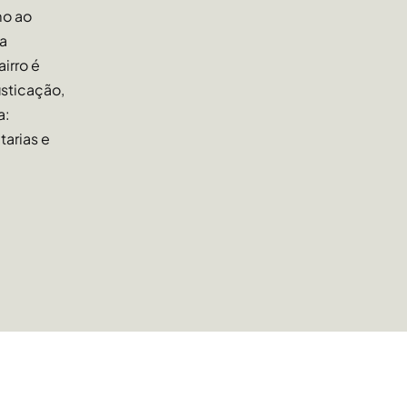
mo ao
ma
airro é
sticação,
a:
arias e