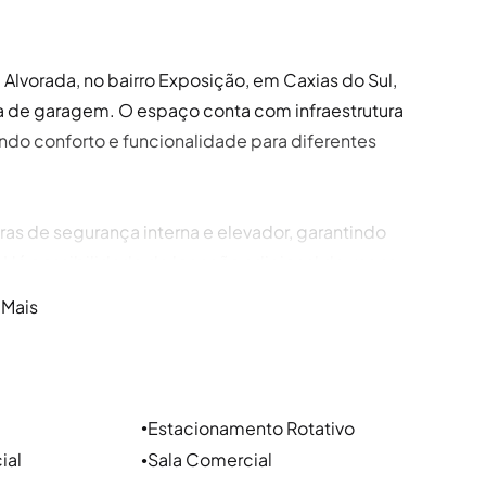
Alvorada, no bairro Exposição, em Caxias do Sul,
aga de garagem. O espaço conta com infraestrutura
do conforto e funcionalidade para diferentes
as de segurança interna e elevador, garantindo
 Há possibilidade de locação adicional de vagas
e segurança. OBS: além das taxas informadas,
 Mais
.
Sul, a Sperinde é a imobiliária certa para ajudar a
amento em Caxias do Sul, alugar casa em Caxias do
Estacionamento Rotativo
●
ciais, contamos com uma equipe especializada e
ial
Sala Comercial
●
óveis em Caxias do Sul nos principais bairros,