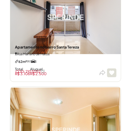
Apartamento no bairro Santa Tereza
Rua Mariano de Matos
62m²
1
1
Total
Aluguel
CÓD: 21031252
R$ 3.106
R$ 2.500