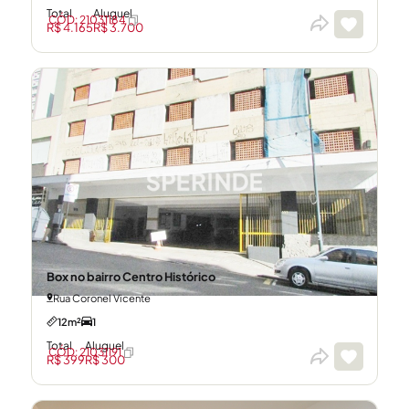
Total
Aluguel
CÓD: 21031184
R$ 4.165
R$ 3.700
Box no bairro Centro Histórico
Rua Coronel Vicente
12m²
1
Total
Aluguel
CÓD: 21031191
R$ 399
R$ 300