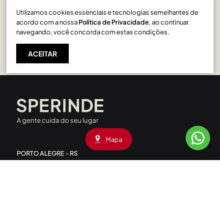
Utilizamos cookies essenciais e tecnologias semelhantes de
Pio X em Caxias do Sul
acordo com a nossa
Política de Privacidade
, ao continuar
navegando, você concorda com estas condições.
ACEITAR
A gente cuida do seu lugar
Mapa
PORTO ALEGRE - RS
Rua Liberdade, 227 - Rio Branco
CEP: 90420-090
|
(51) 3208.4000
Av. Assis Brasil, 1660 - Passo D’Areia
CEP: 91010-001
|
(51) 3208.4090