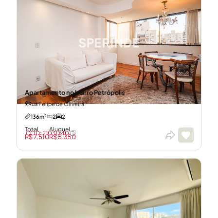
Apartamento no bairro Petrópolis
Rua Felipe de Oliveira
136m²
2
2
Total
Aluguel
CÓD: 21031240
R$ 7.510
R$ 5.350