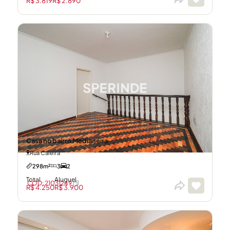
R$ 3.819
R$ 2.890
Casa no bairro Medianeira
Rua Caieira
298m²
3
2
Total
Aluguel
CÓD: 21031249
R$ 4.250
R$ 3.900