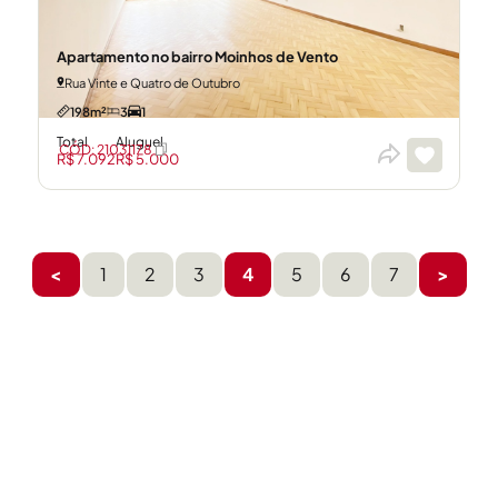
Apartamento no bairro Moinhos de Vento
Rua Vinte e Quatro de Outubro
198m²
3
1
Total
Aluguel
CÓD: 21031178
R$ 7.092
R$ 5.000
<
1
2
3
4
5
6
7
>