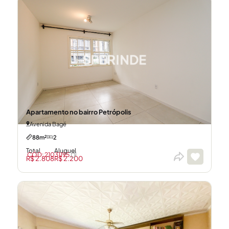
Apartamento no bairro Petrópolis
Avenida Bagé
88m²
2
Total
Aluguel
CÓD: 21031195
R$ 2.808
R$ 2.200