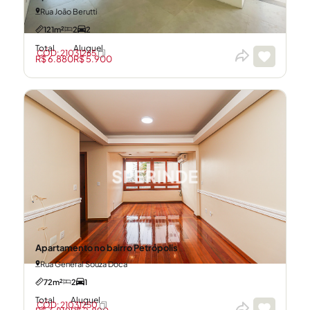
Rua João Berutti
121m²
2
2
Total
Aluguel
CÓD: 21031265
R$ 6.880
R$ 5.900
Apartamento no bairro Petrópolis
Rua General Souza Doca
72m²
2
1
Total
Aluguel
CÓD: 21031250