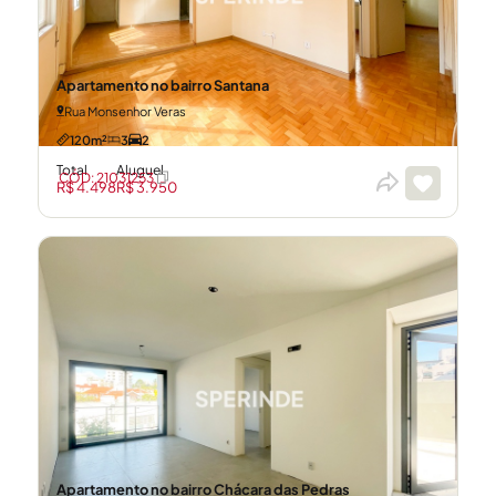
Apartamento no bairro Santana
Rua Monsenhor Veras
120m²
3
2
Total
Aluguel
CÓD: 21031253
R$ 4.498
R$ 3.950
Apartamento no bairro Chácara das Pedras