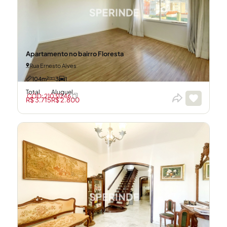
Apartamento no bairro Floresta
Rua Ernesto Alves
104m²
3
1
Total
Aluguel
CÓD: 21031246
R$ 3.715
R$ 2.800