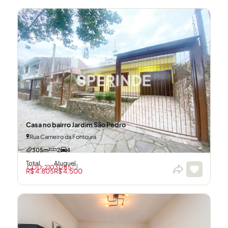
Casa no bairro Jardim São Pedro
Rua Carneiro da Fontoura
305m²
2
4
Total
Aluguel
CÓD: 21031285
R$ 4.805
R$ 4.500