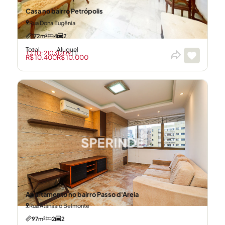
Casa no bairro Petrópolis
Rua Dona Eugênia
172m²
4
2
Total
Aluguel
CÓD: 21031209
R$ 10.400
R$ 10.000
Apartamento no bairro Passo d'Areia
Rua Atanásio Belmonte
97m²
2
2