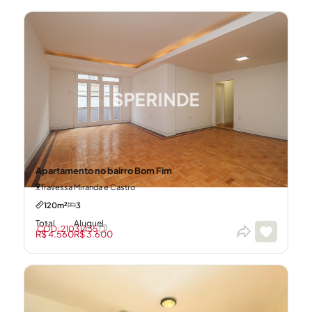
Apartamento no bairro Bom Fim
Travessa Miranda e Castro
120m²
3
Total
Aluguel
CÓD: 21031435
R$ 4.560
R$ 3.600