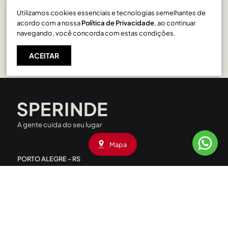
Utilizamos cookies essenciais e tecnologias semelhantes de
São Pelegrino em Caxias do Sul
acordo com a nossa
Política de Privacidade
, ao continuar
navegando, você concorda com estas condições.
ACEITAR
A gente cuida do seu lugar
Mapa
PORTO ALEGRE - RS
Rua Liberdade, 227 - Rio Branco
CEP: 90420-090
|
(51) 3208.4000
Av. Assis Brasil, 1660 - Passo D’Areia
CEP: 91010-001
|
(51) 3208.4090