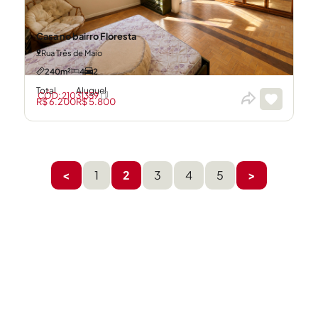
Casa no bairro Floresta
Rua Três de Maio
240m²
4
2
Total
Aluguel
CÓD: 21031359
R$ 6.200
R$ 5.800
<
1
2
3
4
5
>