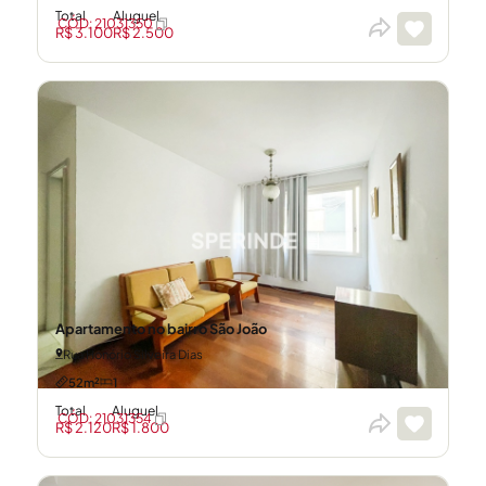
Total
Aluguel
CÓD: 21031350
R$ 3.100
R$ 2.500
Apartamento no bairro São João
Rua Honório Silveira Dias
52m²
1
Total
Aluguel
CÓD: 21031354
R$ 2.120
R$ 1.800