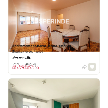
Apartamento no bairro Centro Histórico
Rua Senhor dos Passos
96m²
3
2
Total
Aluguel
CÓD: 21031419
R$ 4.970
R$ 4.200