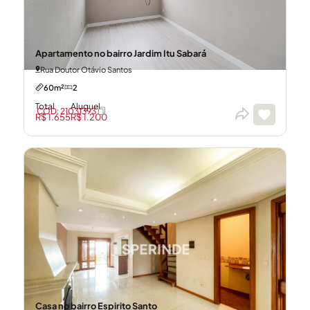
Apartamento no bairro Jardim Itu Sabará
Rua Doutor Otávio Santos
60m²
2
Total
Aluguel
CÓD: 21031393
R$ 1.655
R$ 1.200
Casa no bairro Espirito Santo