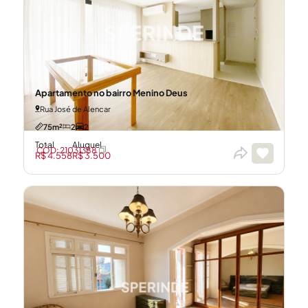
Apartamento no bairro Menino Deus
Rua José de Alencar
75m²
2
2
Total
Aluguel
CÓD: 21031388
R$ 4.558
R$ 3.500