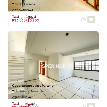
Rua dos Guaranís
230m²
3
4
Total
Aluguel
CÓD: 21031416
R$ 6.060
R$ 5.900
Cobertura no bairro Partenon
Rua Barão do Amazonas
180m²
2
1
Total
Aluguel
CÓD: 21031422