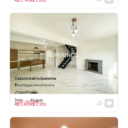
R$ 3.790
R$ 3.000
Casa no bairro Ipanema
Rua Miguel Vieira Ferreira
110m²
2
4
Total
Aluguel
CÓD: 21031418
R$ 3.440
R$ 3.300