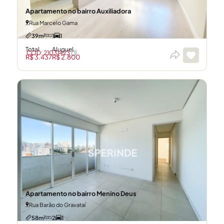
Apartamento no bairro Auxiliadora
Rua Marcelo Gama
39m²
1
1
Total
Aluguel
CÓD: 21031423
R$ 3.437
R$ 2.800
Apartamento no bairro Menino Deus
Rua Barão do Gravataí
58m²
2
1