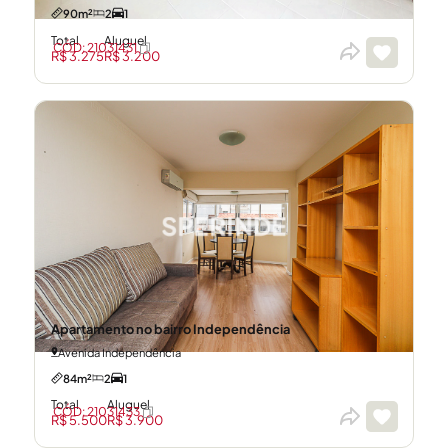
90m²
2
1
Total
Aluguel
CÓD: 21031431
R$ 3.275
R$ 3.200
Apartamento no bairro Independência
Avenida Independência
84m²
2
1
Total
Aluguel
CÓD: 21031433
R$ 5.500
R$ 3.900