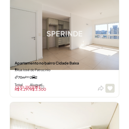
Apartamento no bairro Cidade Baixa
Rua José do Patrocinio
70m²
2
2
Total
Aluguel
CÓD: 21031383
R$ 4.297
R$ 3.300