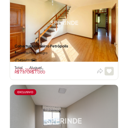
Cobertura no bairro Petrópolis
Avenida Montenegro
145m²
1
1
Total
Aluguel
CÓD: 21031441
R$ 7.870
R$ 7.000
EXCLUSIVO