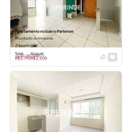
Apartamento no bairro Partenon
Rua Barão do Amazonas
85m²
2
1
Total
Aluguel
CÓD: 21031421
R$ 2.795
R$ 2.200