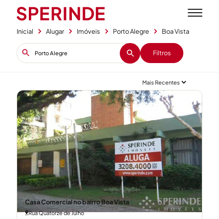
Inicial
Alugar
Imóveis
Porto Alegre
Boa Vista
Filtros
+1
Casa Comercial no bairro Boa Vista
Rua Quatorze de Julho