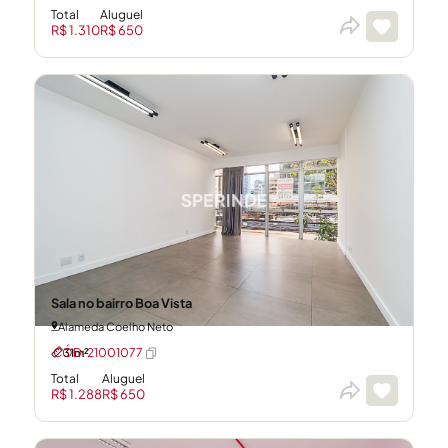
Total
Aluguel
R$ 1.310
R$ 650
Sala no bairro Boa Vista
Alameda Coelho Neto
31m²
CÓD: 21001077
Total
Aluguel
R$ 1.288
R$ 650