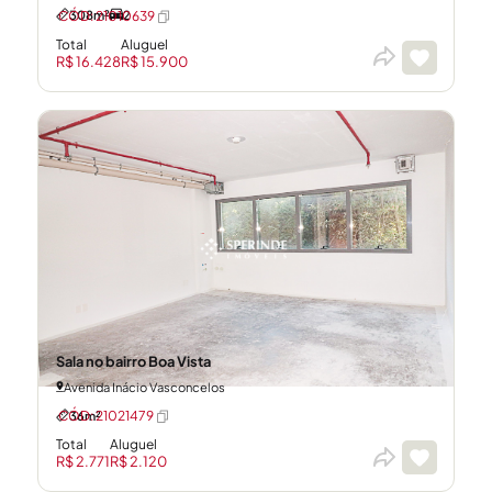
308m²
2
CÓD: 21010639
Total
Aluguel
R$ 16.428
R$ 15.900
Sala no bairro Boa Vista
Avenida Inácio Vasconcelos
36m²
CÓD: 21021479
Total
Aluguel
R$ 2.771
R$ 2.120