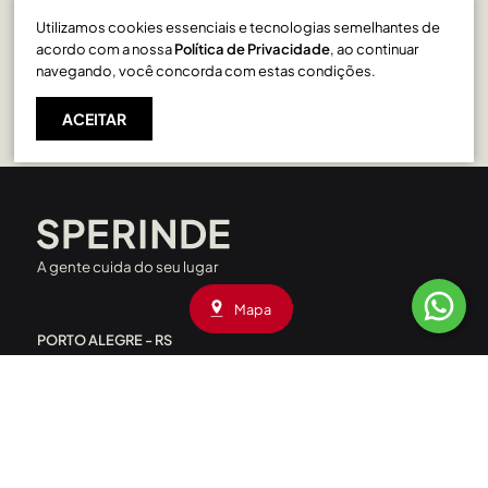
Utilizamos cookies essenciais e tecnologias semelhantes de
Rio Branco em Caxias do Sul
acordo com a nossa
Política de Privacidade
, ao continuar
navegando, você concorda com estas condições.
ACEITAR
A gente cuida do seu lugar
Mapa
PORTO ALEGRE - RS
Rua Liberdade, 227 - Rio Branco
CEP: 90420-090
|
(51) 3208.4000
Av. Assis Brasil, 1660 - Passo D’Areia
CEP: 91010-001
|
(51) 3208.4090