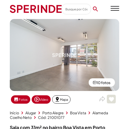
10 fotos
Fotos
Vídeo
Mapa
Início
Alugar
Porto Alegre
Boa Vista
Alameda
Coelho Neto
Cód: 21001077
Sala com 31m² no bairro Boa Vista em Porto