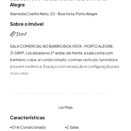
Alegre
Alameda Coelho Neto, 20 - Boa Vista, Porto Alegre
Sobre o Imóvel
31m²
SALA COMERCIAL NO BAIRRO BOA VISTA - PORTO ALEGRE,
31,58M². Localizada no 2º andar, de frente, a sala conta com
banheiro, copa, ar condicionado, cortinas verticais, luminária e
piso em cerâmica. Espaço com recepção e configuração para
duas salas.
Prédio com fachada em pastilha, elevadores e portaria 12
horas.
Ler Mais
Características
01 Ar Condicionado
2 Salas
●
●