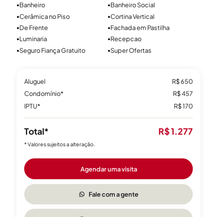
Banheiro
Banheiro Social
●
●
Cerâmica no Piso
Cortina Vertical
●
●
De Frente
Fachada em Pastilha
●
●
Luminaria
Recepcao
●
●
Seguro Fiança Gratuito
Super Ofertas
●
●
Aluguel
R$ 650
Condomínio*
R$ 457
IPTU*
R$ 170
Total*
R$ 1.277
* Valores sujeitos a alteração.
Agendar uma visita
Fale com a gente