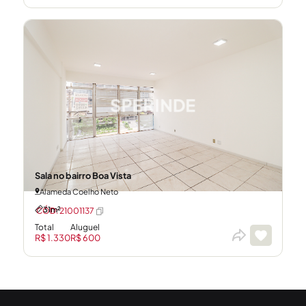
Sala no bairro Boa Vista
Alameda Coelho Neto
31m²
CÓD: 21001137
Total
Aluguel
R$ 1.330
R$ 600