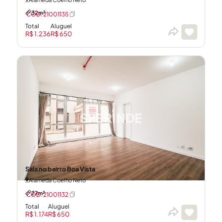
32m²
CÓD: 21001135
Total
Aluguel
R$ 1.236
R$ 650
Sala no bairro Boa Vista
Alameda Coelho Neto
27m²
CÓD: 21001132
Total
Aluguel
R$ 1.174
R$ 650