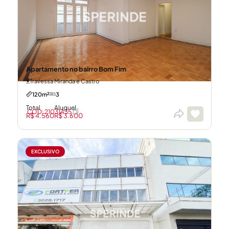
Apartamento no bairro Bom Fim
Travessa Miranda e Castro
120m²
3
Total
Aluguel
CÓD: 21031435
R$ 4.560
R$ 3.600
EXCLUSIVO