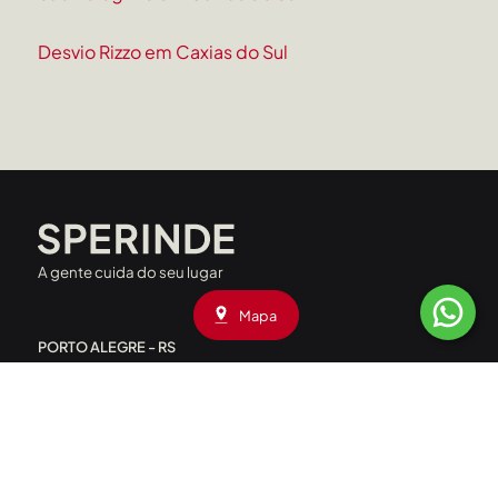
Desvio Rizzo em Caxias do Sul
A gente cuida do seu lugar
Mapa
PORTO ALEGRE - RS
Rua Liberdade, 227 - Rio Branco
CEP: 90420-090
|
(51) 3208.4000
Av. Assis Brasil, 1660 - Passo D’Areia
CEP: 91010-001
|
(51) 3208.4090