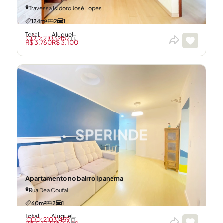
Travessa Isidoro José Lopes
124m²
2
1
Total
Aluguel
CÓD: 21031452
R$ 3.760
R$ 3.100
Apartamento no bairro Ipanema
Rua Dea Coufal
60m²
2
1
Total
Aluguel
CÓD: 21031459