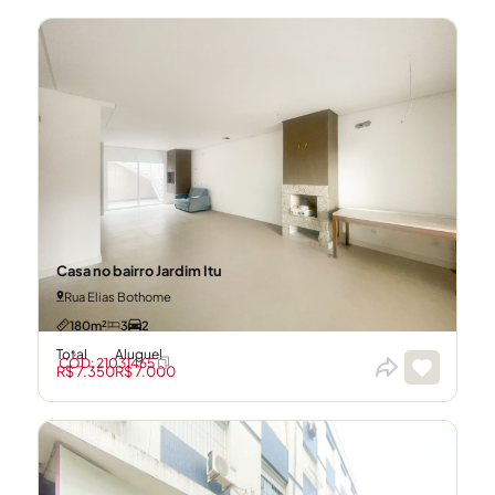
Casa no bairro Jardim Itu
Rua Elias Bothome
180m²
3
2
Total
Aluguel
CÓD: 21031465
R$ 7.350
R$ 7.000