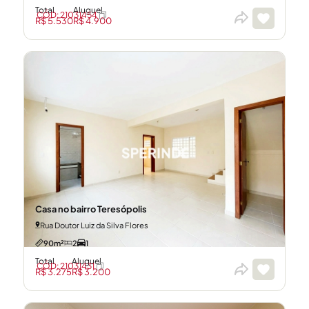
Total
Aluguel
CÓD: 21031454
R$ 5.530
R$ 4.900
Casa no bairro Teresópolis
Rua Doutor Luiz da Silva Flores
90m²
2
1
Total
Aluguel
CÓD: 21031431
R$ 3.275
R$ 3.200