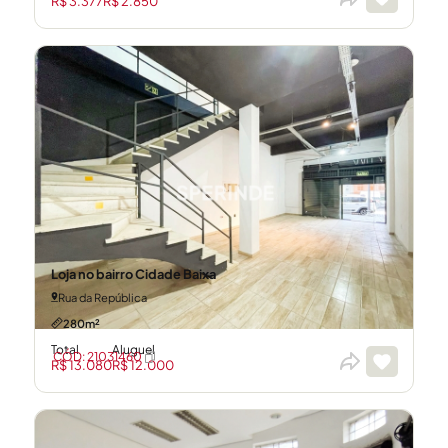
R$ 3.377
R$ 2.850
Loja no bairro Cidade Baixa
Rua da República
280m²
Total
Aluguel
CÓD: 21031460
R$ 13.080
R$ 12.000