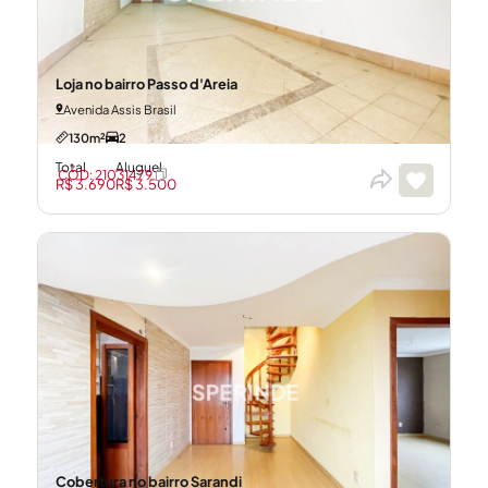
Loja no bairro Passo d'Areia
Avenida Assis Brasil
130m²
2
Total
Aluguel
CÓD: 21031479
R$ 3.690
R$ 3.500
Cobertura no bairro Sarandi