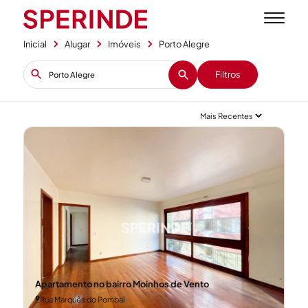
Inicial
Alugar
Imóveis
Porto Alegre
Filtros
Apartamento no bairro Moinhos de Vento
Rua Marquês do Pombal