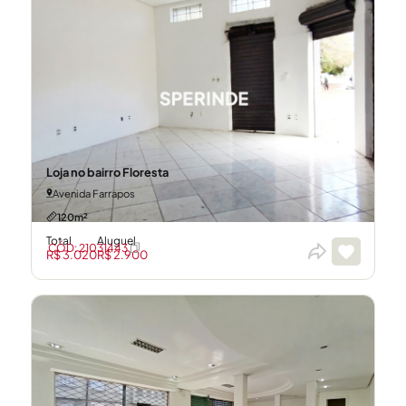
Loja no bairro Floresta
Avenida Farrapos
120m²
Total
Aluguel
CÓD: 21031443
R$ 3.020
R$ 2.900