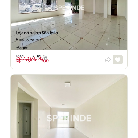
Loja no bairro São João
Rua Souza Reis
60m²
Total
Aluguel
CÓD: 21031449
R$ 2.235
R$ 1.900