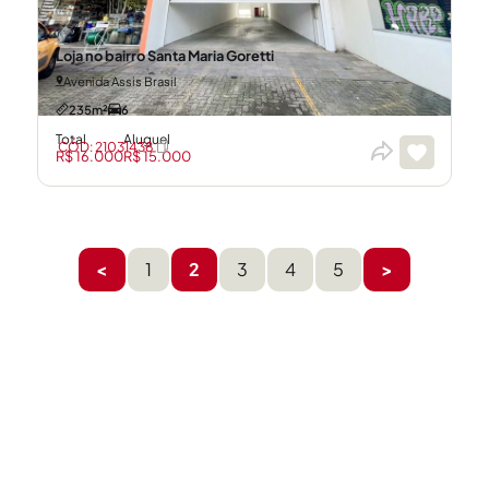
Loja no bairro Santa Maria Goretti
Avenida Assis Brasil
235m²
6
Total
Aluguel
CÓD: 21031438
R$ 16.000
R$ 15.000
<
1
2
3
4
5
>