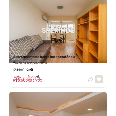
Apartamento no bairro Independência
Avenida Independência
84m²
2
1
Total
Aluguel
CÓD: 21031433
R$ 5.500
R$ 3.900