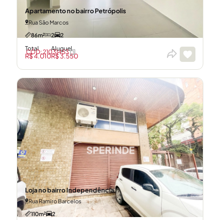
Apartamento no bairro Petrópolis
Rua São Marcos
86m²
2
2
Total
Aluguel
CÓD: 21031453
R$ 4.010
R$ 3.550
Loja no bairro Independência
Rua Ramiro Barcelos
110m²
2