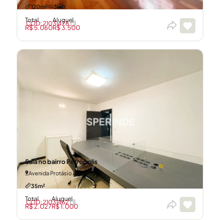
120m²
3
1
Total
Aluguel
CÓD: 21031478
R$ 5.060
R$ 3.500
Sala no bairro Petrópolis
Avenida Protásio Alves
35m²
Total
Aluguel
CÓD: 21031462
R$ 2.027
R$ 1.000