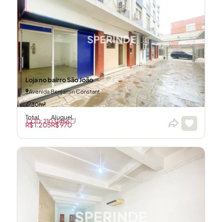
Loja no bairro São João
Avenida Benjamin Constant
30m²
Total
Aluguel
CÓD: 21031466
R$ 1.205
R$ 970