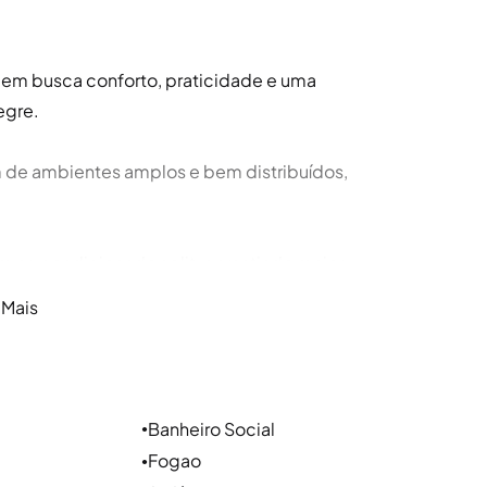
quem busca conforto, praticidade e uma
egre.
m de ambientes amplos e bem distribuídos,
m ar-condicionado split, garantindo maior
 Mais
aticidade para a rotina, além de área de serviço
ivacidade.
Banheiro Social
●
 água a gás, agregando mais conforto ao imóvel.
Fogao
●