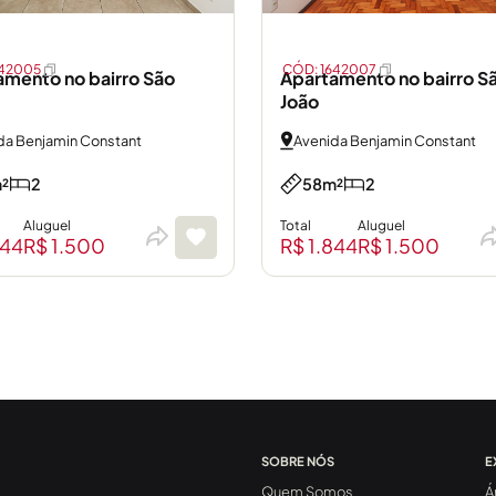
642005
CÓD: 1642007
amento no bairro São
Apartamento no bairro S
João
da Benjamin Constant
Avenida Benjamin Constant
²
2
58m²
2
Aluguel
Total
Aluguel
844
R$ 1.500
R$ 1.844
R$ 1.500
SOBRE NÓS
E
Quem Somos
Á