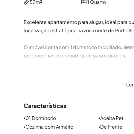
52m²
1 Quarto
Excelente apartamento para alugar, ideal para 
localização estratégica na zona norte de Porto Al
O imóvel conta com 1 dormitório mobiliado, alé
proporcionando comodidade para o dia a dia.
Possui sala de estar aconchegante, equipada co
conforto térmico em todas as estações do ano.
Ler
A cozinha é funcional e mobiliada, oferecendo pr
Características
fechada, proporcionando mais organização e pr
01 Dormitório
Aceita Pet
●
●
Dispõe ainda de banheiro social e aquecedor de
Cozinha com Armário
De Frente
●
●