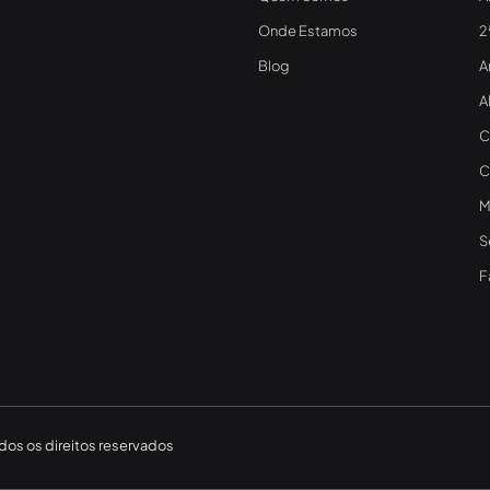
Onde Estamos
2
Blog
A
A
C
C
M
S
F
os os direitos reservados