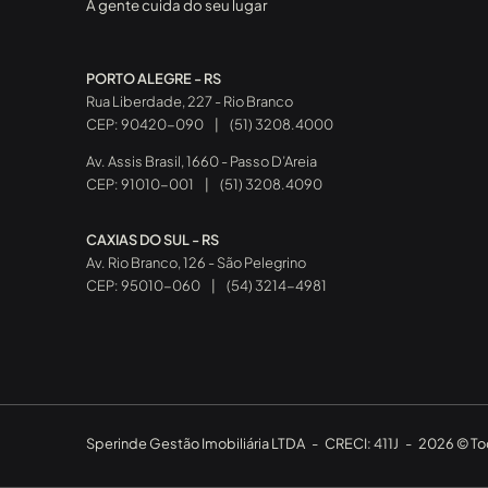
A gente cuida do seu lugar
PORTO ALEGRE - RS
Rua Liberdade, 227 - Rio Branco
CEP: 90420-090
|
(51) 3208.4000
Av. Assis Brasil, 1660 - Passo D’Areia
CEP: 91010-001
|
(51) 3208.4090
CAXIAS DO SUL - RS
Av. Rio Branco, 126 - São Pelegrino
CEP: 95010-060
|
(54) 3214-4981
Sperinde Gestão Imobiliária LTDA
-
CRECI: 411J
-
2026 © Tod