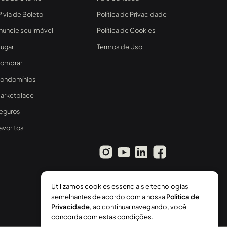
ª via de Boleto
Política de Privacidade
nuncie seu Imóvel
Política de Cookies
lugar
Termos de Uso
omprar
ondomínios
arketplace
eguros
avoritos
Utilizamos cookies essenciais e tecnologias
semelhantes de acordo com a nossa
Política de
Privacidade
, ao continuar navegando, você
concorda com estas condições.