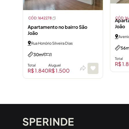
CÓD: 1642278
CÓD: 1
Apart
João
Apartamento no bairro São
João
Aveni
Rua Honório Silveira Dias
56m
30m²
1
Total
R$ 1.
Total
Aluguel
R$ 1.840
R$ 1.500