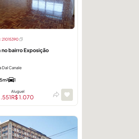
 21015390
a no bairro Exposição
a Dal Canale
5m²
1
Aluguel
1.551
R$ 1.070