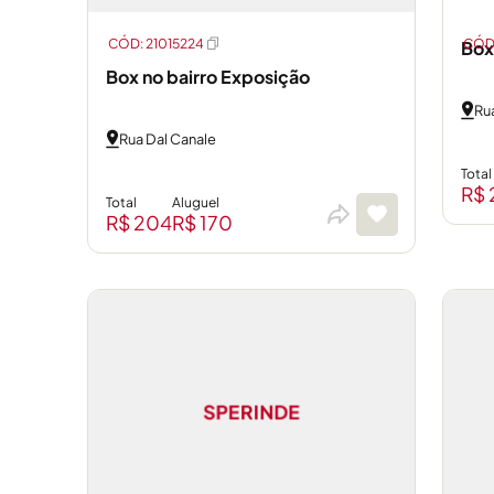
CÓD: 21015224
CÓD:
Box
Box no bairro Exposição
Ru
Rua Dal Canale
Total
R$ 
Total
Aluguel
R$ 204
R$ 170