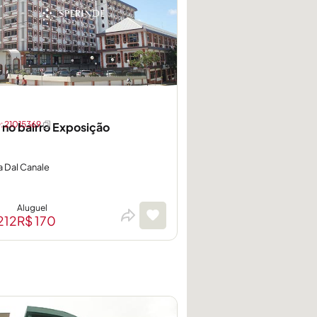
 21015369
 no bairro Exposição
a Dal Canale
Aluguel
212
R$ 170