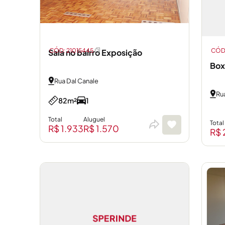
CÓD: 21015445
CÓD:
Sala no bairro Exposição
Box
Rua Dal Canale
Ru
82m²
1
Total
Aluguel
Total
R$ 1.933
R$ 1.570
R$ 