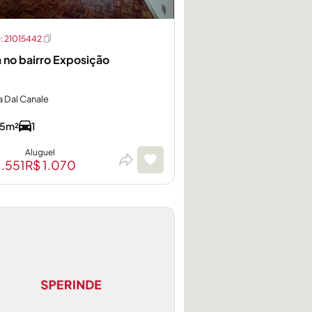
 21015442
a no bairro Exposição
a Dal Canale
5m²
1
Aluguel
1.551
R$ 1.070