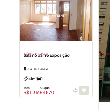
CÓD: 21015454
CÓD
Sala no bairro Exposição
Rua Dal Canale
41m²
1
Total
Aluguel
R$ 1.316
R$ 870