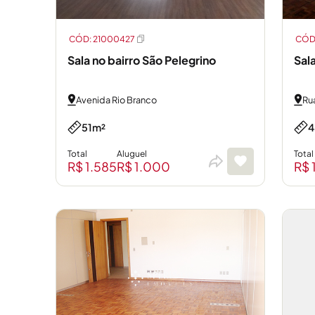
CÓD: 21000427
CÓD:
Sal
Sala no bairro São Pelegrino
Ru
Avenida Rio Branco
4
51m²
Total
Total
Aluguel
R$ 
R$ 1.585
R$ 1.000