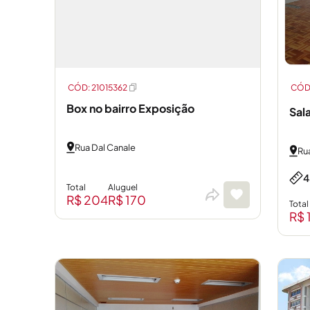
CÓD: 21015362
CÓD:
Box no bairro Exposição
Sal
Rua Dal Canale
Ru
4
Total
Aluguel
R$ 204
R$ 170
Total
R$ 