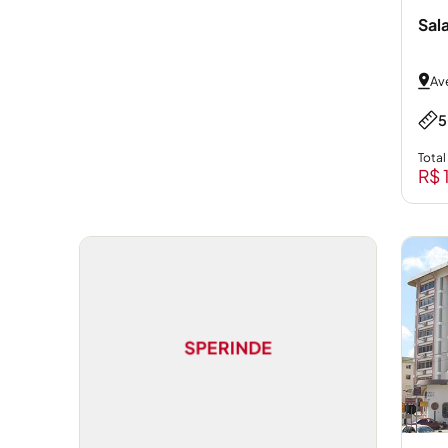
Sal
Av
5
Total
R$ 