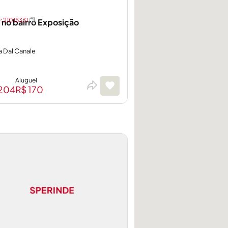
 21015331
 no bairro Exposição
a Dal Canale
Aluguel
204
R$ 170