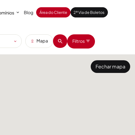
Blog
mínios
Área do Cliente
2ª Via de Boletos
Mapa
Filtros
Fechar mapa