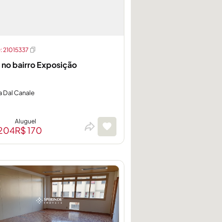
 21015337
 no bairro Exposição
a Dal Canale
Aluguel
204
R$ 170