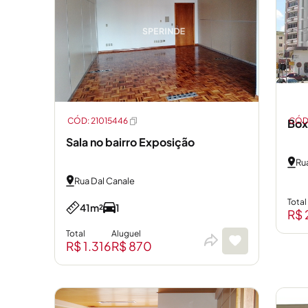
CÓD: 21015446
CÓD:
Box
Sala no bairro Exposição
Ru
Rua Dal Canale
Total
41m²
1
R$ 
Total
Aluguel
R$ 1.316
R$ 870