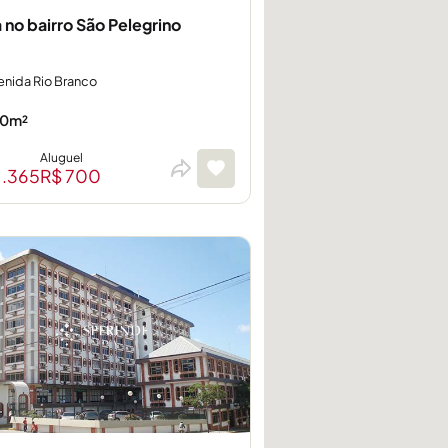
a no bairro São Pelegrino
enida Rio Branco
0m²
Aluguel
1.365
R$ 700