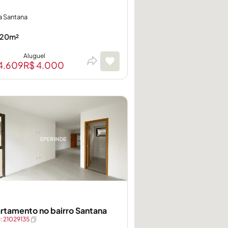
a Santana
20m²
Aluguel
4.609
R$ 4.000
rtamento no bairro Santana
 21029135