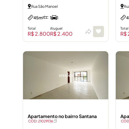
Rua São Manoel
Ru
45m²
1
1
4
Total
Aluguel
Total
R$ 2.800
R$ 2.400
R$ 
Apartamento no bairro Santana
Apa
CÓD: 21029136
CÓD: