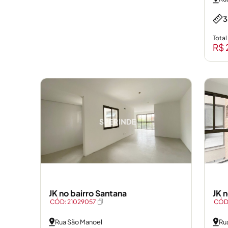
3
Total
R$ 
JK no bairro Santana
JK 
CÓD: 21029057
CÓD
Rua São Manoel
Ru