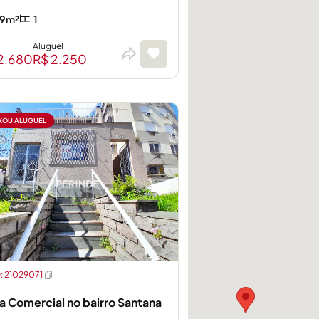
9m²
1
Aluguel
2.680
R$ 2.250
XOU ALUGUEL
 21029071
a Comercial no bairro Santana