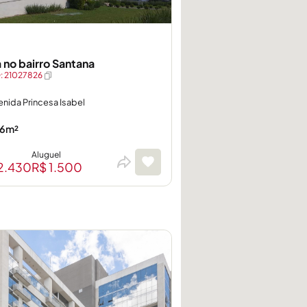
a no bairro Santana
 21027826
enida Princesa Isabel
6m²
Aluguel
2.430
R$ 1.500