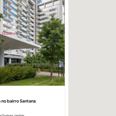
 21027914
a no bairro Santana
a Gomes Jardim