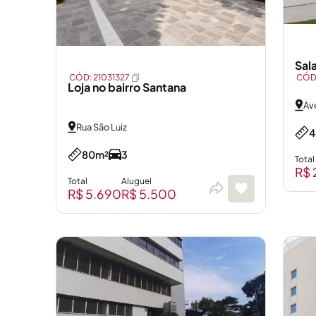
Sal
CÓD: 21031327
CÓD:
Loja no bairro Santana
Av
Rua São Luiz
4
80m²
3
Total
R$ 
Total
Aluguel
R$ 5.690
R$ 5.500