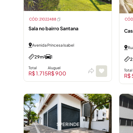
CÓD: 21022488
CÓD:
Sala no bairro Santana
Cas
Avenida Princesa Isabel
Ru
29m²
1
2
Total
Aluguel
Total
R$ 1.715
R$ 900
R$ 