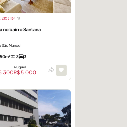
 21031164
a no bairro Santana
a São Manoel
50m²
3
3
Aluguel
5.300
R$ 5.000