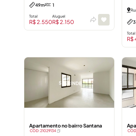
49m²
1
Ru
Total
Aluguel
R$ 2.550
R$ 2.150
3
Total
R$ 
Apartamento no bairro Santana
Apa
CÓD: 21029134
CÓD: