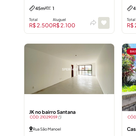
45m²
1
4
Total
Aluguel
Total
R$ 2.500
R$ 2.100
R$ 
BAI
JK no bairro Santana
CÓD: 21029059
CÓD:
Cas
Rua São Manoel