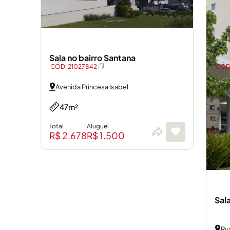
Sala no bairro Santana
CÓD: 21027842
CÓD:
Avenida Princesa Isabel
47m²
Total
Aluguel
R$ 2.678
R$ 1.500
Sal
Ru