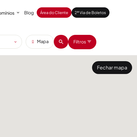
Blog
mínios
Área do Cliente
2ª Via de Boletos
Mapa
Filtros
Fechar mapa