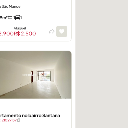
a São Manoel
9m²
1
1
Aluguel
2.900
R$ 2.500
rtamento no bairro Santana
 21029139