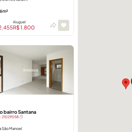
6m²
Aluguel
2.455
R$ 1.800
no bairro Santana
: 21029058
a São Manoel