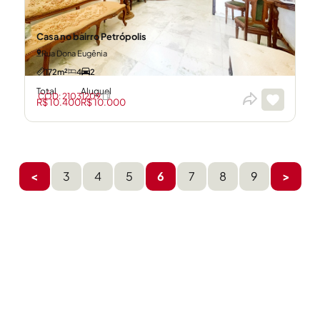
Casa no bairro Petrópolis
Rua Dona Eugênia
172m²
4
2
Total
Aluguel
CÓD: 21031209
R$ 10.400
R$ 10.000
<
3
4
5
6
7
8
9
>