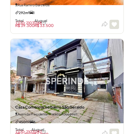
Rua Ramiro Barcelos
292m²
1
Total
Aluguel
CÓD: 21031268
R$ 39.300
R$ 33.500
Casa Comercial no bairro São Geraldo
Avenida Presidente Franklin Roosevelt
450m²
6
Total
Aluguel
CÓD: 21031282