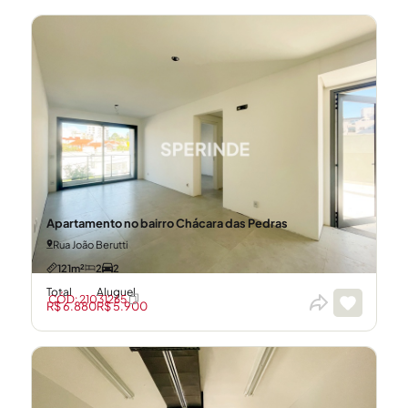
Apartamento no bairro Chácara das Pedras
Rua João Berutti
121m²
2
2
Total
Aluguel
CÓD: 21031265
R$ 6.880
R$ 5.900