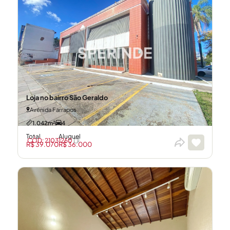
Loja no bairro São Geraldo
Avenida Farrapos
1.042m²
4
Total
Aluguel
CÓD: 21031260
R$ 39.070
R$ 36.000