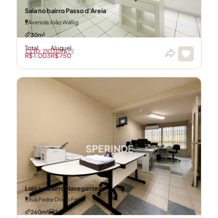
Sala no bairro Passo d'Areia
Avenida João Wallig
30m²
Total
Aluguel
CÓD: 21031276
R$ 1.003
R$ 750
Loja no bairro Navegantes
Rua Padre Diogo Feijó
260m²
2