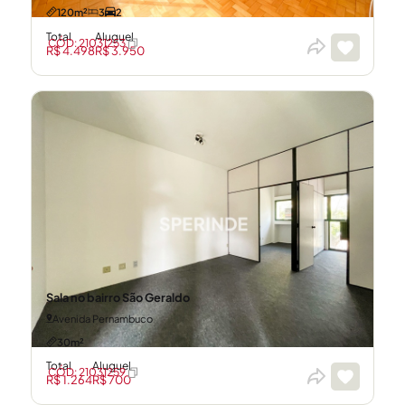
120m²
3
2
Total
Aluguel
CÓD: 21031253
R$ 4.498
R$ 3.950
Sala no bairro São Geraldo
Avenida Pernambuco
30m²
Total
Aluguel
CÓD: 21031259
R$ 1.264
R$ 700