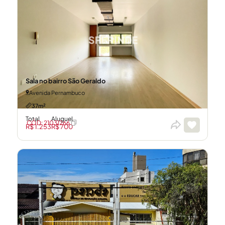
Sala no bairro São Geraldo
Avenida Pernambuco
37m²
Total
Aluguel
CÓD: 21031266
R$ 1.253
R$ 700