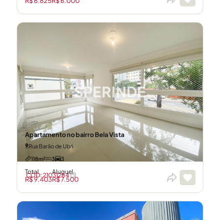
R$ 6.825
R$ 6.000
Apartamento no bairro Bela Vista
Rua Barão de Ubá
118m²
3
3
Total
Aluguel
CÓD: 21031284
R$ 9.403
R$ 7.500