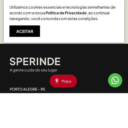
Utilizamos cookies essenciais e tecnologias semelhantes de
São Pelegrino em Caxias do Sul
acordo com a nossa
Política de Privacidade
, ao continuar
navegando, você concorda com estas condições.
ACEITAR
A gente cuida do seu lugar
Mapa
PORTO ALEGRE - RS
Rua Liberdade, 227 - Rio Branco
CEP: 90420-090
|
(51) 3208.4000
Av. Assis Brasil, 1660 - Passo D’Areia
CEP: 91010-001
|
(51) 3208.4090