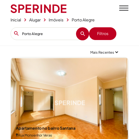
Inicial
Alugar
Imóveis
Porto Alegre
Filtros
Apartamento no bairro Santana
Rua Monsenhor Veras