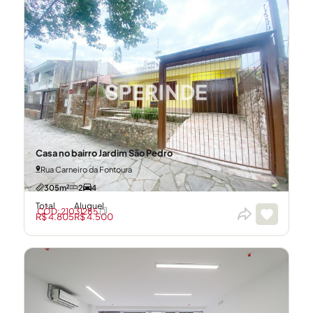
Casa no bairro Jardim São Pedro
Rua Carneiro da Fontoura
305m²
2
4
Total
Aluguel
CÓD: 21031285
R$ 4.805
R$ 4.500