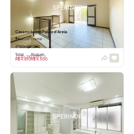
Casa no bairro Passo d'Areia
Rua Luiz Cosme
150m²
3
2
Total
Aluguel
CÓD: 21031275
R$ 4.810
R$ 4.500