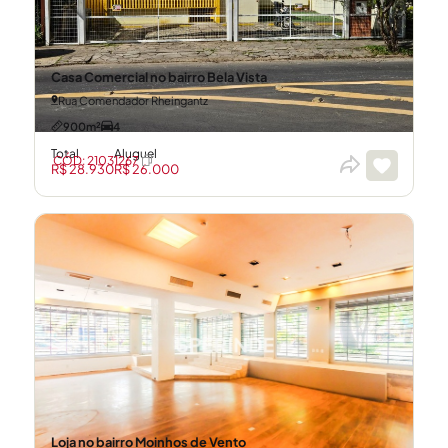
Casa Comercial no bairro Bela Vista
Rua Comendador Rheingantz
900m²
4
Total
Aluguel
CÓD: 21031267
R$ 28.930
R$ 26.000
Loja no bairro Moinhos de Vento