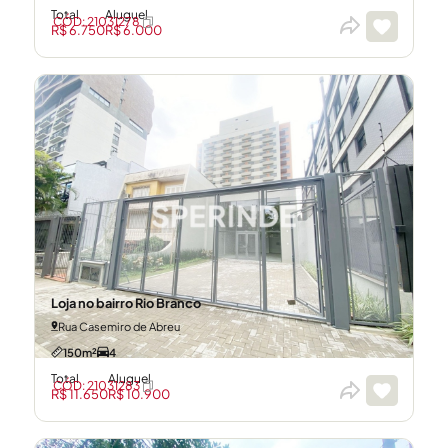
Total
Aluguel
CÓD: 21031278
R$ 6.750
R$ 6.000
Loja no bairro Rio Branco
Rua Casemiro de Abreu
150m²
4
Total
Aluguel
CÓD: 21031283
R$ 11.650
R$ 10.900