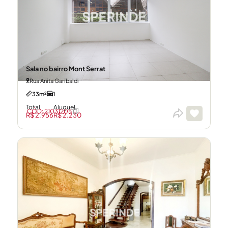
Sala no bairro Mont Serrat
Rua Anita Garibaldi
33m²
1
Total
Aluguel
CÓD: 21031205
R$ 2.956
R$ 2.230