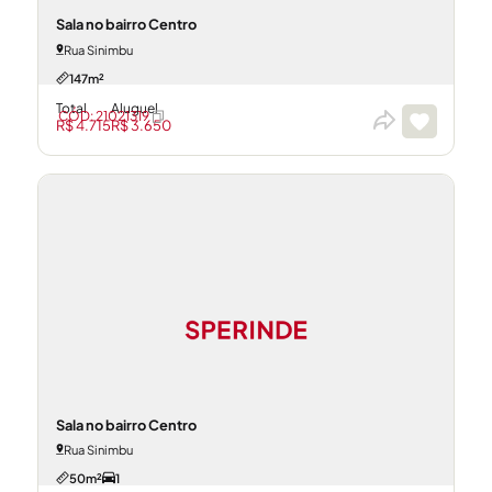
Sala no bairro Centro
Rua Sinimbu
147m²
Total
Aluguel
CÓD: 21021319
R$ 4.715
R$ 3.650
Sala no bairro Centro
Rua Sinimbu
50m²
1