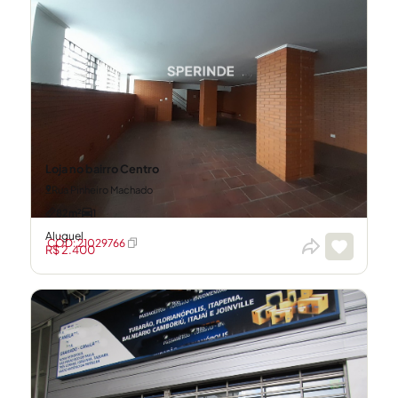
Loja no bairro Centro
Rua Pinheiro Machado
82m²
1
Aluguel
CÓD: 21029766
R$ 2.400