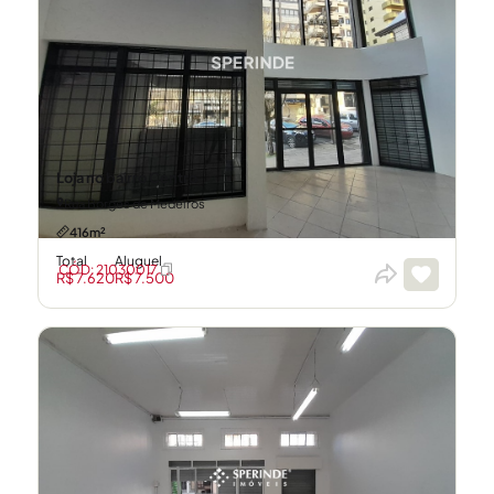
Loja no bairro Centro
Rua Borges de Medeiros
416m²
Total
Aluguel
CÓD: 21030017
R$ 7.620
R$ 7.500