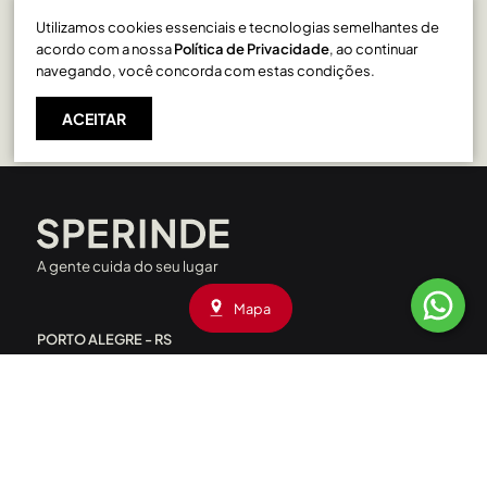
Utilizamos cookies essenciais e tecnologias semelhantes de
Lurdes em Caxias do Sul
acordo com a nossa
Política de Privacidade
, ao continuar
navegando, você concorda com estas condições.
ACEITAR
A gente cuida do seu lugar
Mapa
PORTO ALEGRE - RS
Rua Liberdade, 227 - Rio Branco
CEP: 90420-090
|
(51) 3208.4000
Av. Assis Brasil, 1660 - Passo D’Areia
CEP: 91010-001
|
(51) 3208.4090