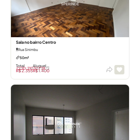
Sala no bairro Centro
Rua Sinimbu
50m²
Total
Aluguel
CÓD: 21030739
R$ 2.355
R$ 1.400