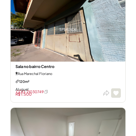
Sala no bairro Centro
Rua Marechal Floriano
120m²
Aluguel
CÓD: 21030749
R$ 1.500