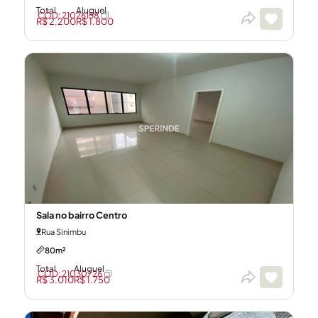
Total
Aluguel
CÓD: 21026158
R$ 2.200
R$ 1.800
Sala no bairro Centro
Rua Sinimbu
80m²
Total
Aluguel
CÓD: 21030726
R$ 3.010
R$ 1.750