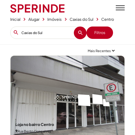
Inicial
Alugar
Imóveis
Caxias do Sul
Centro
Filtros
+1
Loja no bairro Centro
Rua Bento Gonçalves