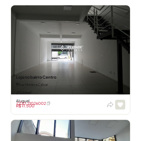
Loja no bairro Centro
Rua Moreira César
220m²
Aluguel
CÓD: 21026002
R$ 11.500