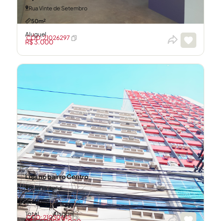
Rua Vinte de Setembro
50m²
Aluguel
CÓD: 21026297
R$ 3.000
Loja no bairro Centro
Rua Garibaldi
400m²
Total
Aluguel
CÓD: 21030645