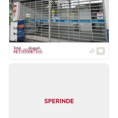
Loja no bairro Centro
Rua Ernesto Alves
74m²
Total
Aluguel
CÓD: 21025398
R$ 3.000
R$ 1.500