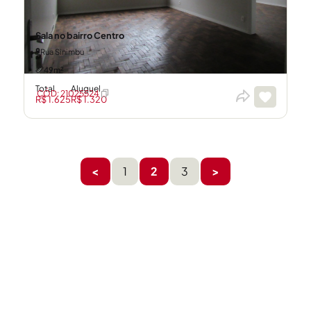
Sala no bairro Centro
Rua Sinimbu
49m²
Total
Aluguel
CÓD: 21025524
R$ 1.625
R$ 1.320
<
1
2
3
>