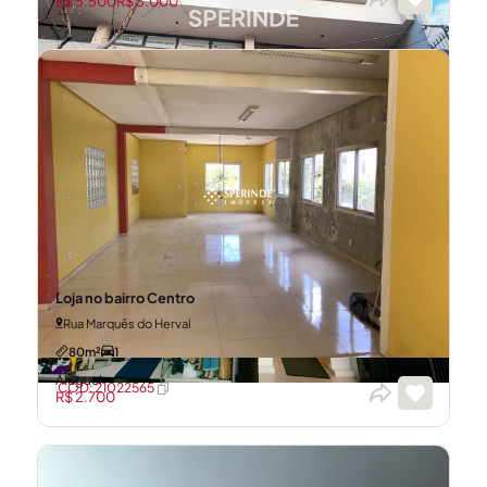
R$ 5.500
R$ 3.000
Loja no bairro Centro
Rua Marquês do Herval
80m²
1
Aluguel
CÓD: 21022565
R$ 2.700