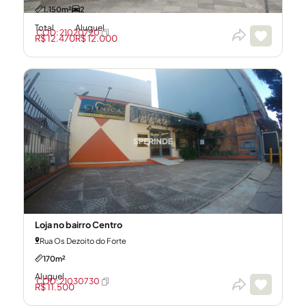
1.150m²
2
Total
Aluguel
CÓD: 21020720
R$ 12.470
R$ 12.000
Loja no bairro Centro
Rua Os Dezoito do Forte
170m²
Aluguel
CÓD: 21030730
R$ 11.500