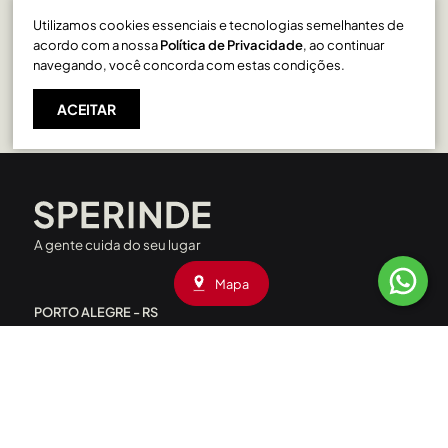
Utilizamos cookies essenciais e tecnologias semelhantes de
Exposição em Caxias do Sul
acordo com a nossa
Política de Privacidade
, ao continuar
navegando, você concorda com estas condições.
ACEITAR
A gente cuida do seu lugar
Mapa
PORTO ALEGRE - RS
Rua Liberdade, 227 - Rio Branco
CEP: 90420-090
|
(51) 3208.4000
Av. Assis Brasil, 1660 - Passo D’Areia
CEP: 91010-001
|
(51) 3208.4090