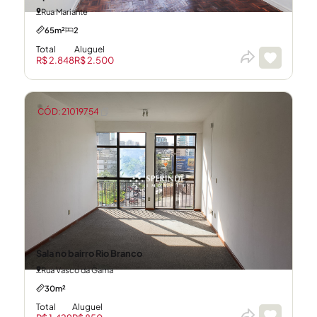
Rua Mariante
65m²
2
Total
Aluguel
R$ 2.848
R$ 2.500
CÓD: 21019754
Sala no bairro Rio Branco
Rua Vasco da Gama
30m²
Total
Aluguel