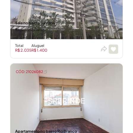
Sala no bairro Santana
Rua Gomes Jardim
32m²
Total
Aluguel
R$ 2.035
R$ 1.400
CÓD: 21026082
Apartamento no bairro Rio Branco