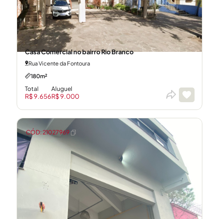
Casa Comercial no bairro Rio Branco
Rua Vicente da Fontoura
180m²
Total
Aluguel
R$ 9.656
R$ 9.000
CÓD: 21027969