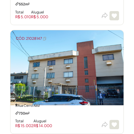
552m²
Total
Aluguel
R$ 5.010
R$ 5.000
CÓD: 21028147
Prédio no bairro Santa Maria Goretti
Rua Cerro Azul
730m²
Total
Aluguel
R$ 15.002
R$ 14.000