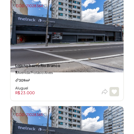
CÓD: 21028364
Loja no bairro Rio Branco
Avenida Protásio Alves
309m²
Aluguel
R$ 23.000
CÓD: 21028365