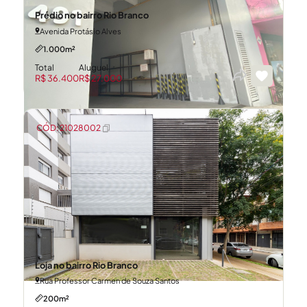
Prédio no bairro Rio Branco
Avenida Protásio Alves
1.000m²
Total
Aluguel
R$ 36.400
R$ 27.000
CÓD: 21028002
Loja no bairro Rio Branco
Rua Professor Carmen de Souza Santos
200m²