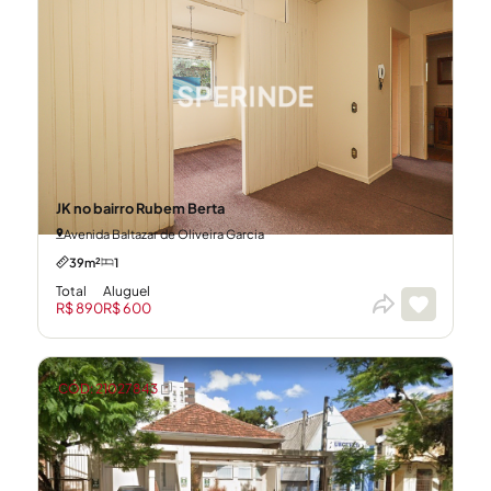
JK no bairro Rubem Berta
Avenida Baltazar de Oliveira Garcia
39m²
1
Total
Aluguel
R$ 890
R$ 600
CÓD: 21027843