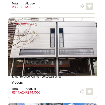
Total
Aluguel
R$ 16.105
R$ 15.500
CÓD: 21028026
Loja no bairro Rio Branco
Rua Professor Carmen de Souza Santos
200m²
Total
Aluguel
R$ 14.624
R$ 14.000