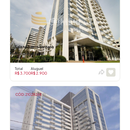
Sala no bairro Santana
Rua Gomes Jardim
40m²
Total
Aluguel
R$ 3.700
R$ 2.900
CÓD: 21028268