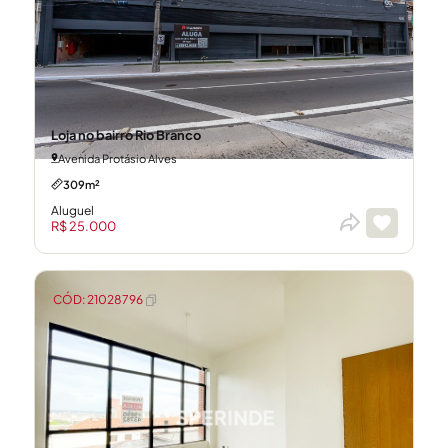
Loja no bairro Rio Branco
Avenida Protásio Alves
309m²
Aluguel
R$ 25.000
CÓD: 21028796