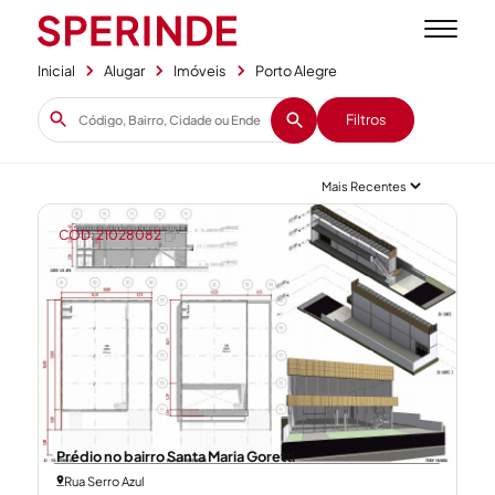
Inicial
Alugar
Imóveis
Porto Alegre
Filtros
CÓD: 21028082
Prédio no bairro Santa Maria Goretti
Rua Serro Azul