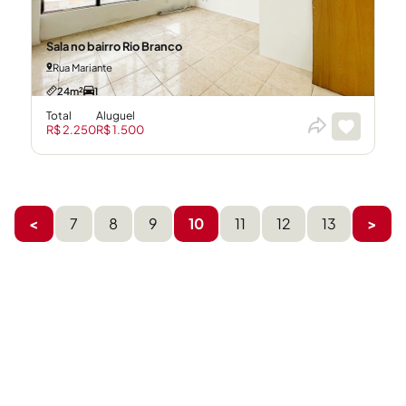
Sala no bairro Rio Branco
Rua Mariante
24m²
1
Total
Aluguel
R$ 2.250
R$ 1.500
<
7
8
9
10
11
12
13
>