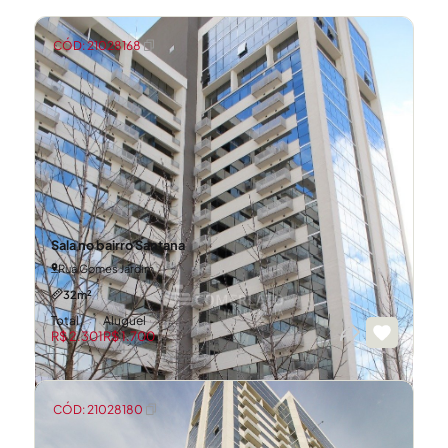
CÓD: 21028168
Sala no bairro Santana
Rua Gomes Jardim
32m²
Total
Aluguel
R$ 2.301
R$ 1.700
CÓD: 21028180