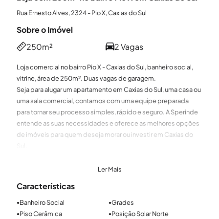
Rua Ernesto Alves, 2324 - Pio X, Caxias do Sul
Sobre o Imóvel
250m²
2 Vagas
Loja comercial no bairro Pio X - Caxias do Sul, banheiro social,
vitrine, área de 250m². Duas vagas de garagem.
Seja para alugar um apartamento em Caxias do Sul, uma casa ou
uma sala comercial, contamos com uma equipe preparada
para tornar seu processo simples, rápido e seguro. A Sperinde
entende as suas necessidades e oferece as melhores opções
de imóveis para quem deseja morar ou investir em Caxias do
Sul.
Ler Mais
Características
Banheiro Social
Grades
●
●
Piso Cerâmica
Posição Solar Norte
●
●