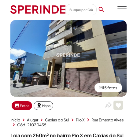
15 fotos
Fotos
Mapa
Início
Alugar
Caxias do Sul
Pio X
Rua Ernesto Alves
Cód: 21020435
Loja com 250m² no bairro Pio X em Caxias do Sul