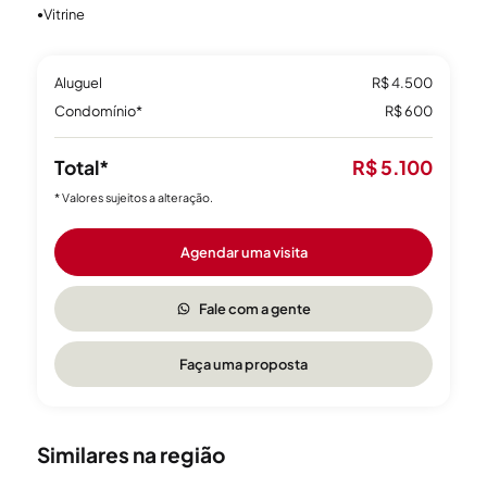
Vitrine
●
Aluguel
R$ 4.500
Condomínio*
R$ 600
Total*
R$ 5.100
* Valores sujeitos a alteração.
Agendar uma visita
Fale com a gente
Faça uma proposta
Similares na região