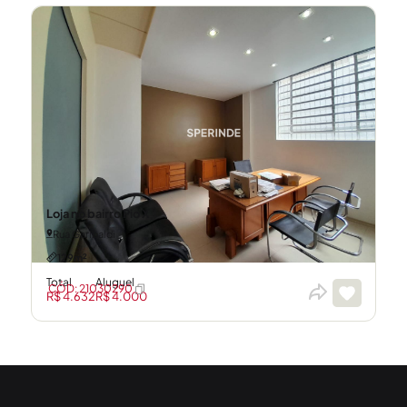
Loja no bairro Pio X
Rua Garibaldi
129m²
Total
Aluguel
CÓD: 21030290
R$ 4.632
R$ 4.000