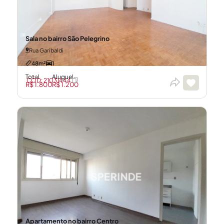
Sala no bairro São Pelegrino
Rua Garibaldi
48m²
1
Total
Aluguel
CÓD: 21031444
R$ 1.800
R$ 1.200
Apartamento no bairro Centro