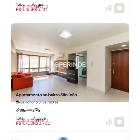
Total
Aluguel
CÓD: 21031492
R$ 4.155
R$ 3.411
Apartamento no bairro São João
Rua Honório Silveira Dias
88m²
2
2
Total
Aluguel
CÓD: 21031469
R$ 4.700
R$ 3.700