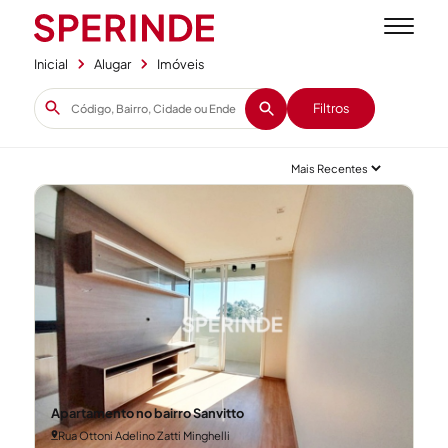
Inicial
Alugar
Imóveis
Filtros
Apartamento no bairro Sanvitto
Rua Ottoni Adelino Zatti Minghelli