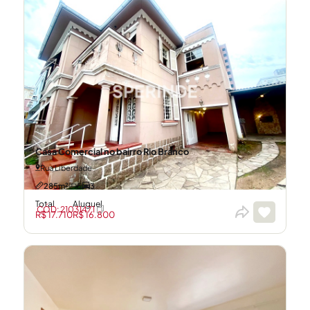
Casa Comercial no bairro Rio Branco
Rua Liberdade
285m²
5
3
Total
Aluguel
CÓD: 21031471
R$ 17.710
R$ 16.800