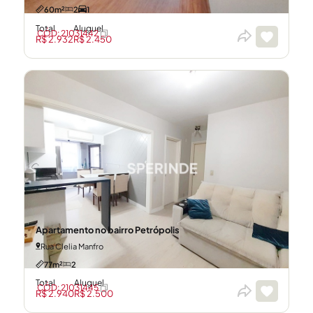
60m²
2
1
Total
Aluguel
CÓD: 21031442
R$ 2.932
R$ 2.450
Apartamento no bairro Petrópolis
Rua Clelia Manfro
77m²
2
Total
Aluguel
CÓD: 21031445
R$ 2.940
R$ 2.500