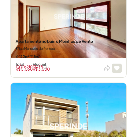
Apartamento no bairro Moinhos de Vento
Rua Marquês do Pombal
120m²
3
1
Total
Aluguel
CÓD: 21031478
R$ 5.060
R$ 3.500