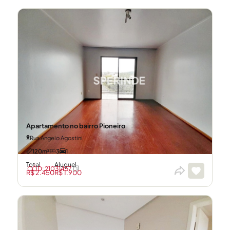
Apartamento no bairro Pioneiro
Rua Angelo Agostini
120m²
3
1
Total
Aluguel
CÓD: 21031457
R$ 2.450
R$ 1.900