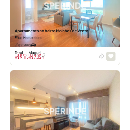
Apartamento no bairro Moinhos de Vento
Rua Mostardeiro
81m²
2
1
Total
Aluguel
CÓD: 21031488
R$ 9.115
R$ 7.324