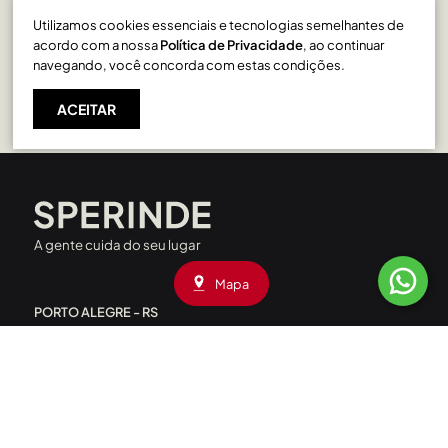
Utilizamos cookies essenciais e tecnologias semelhantes de
Santa Catarina em Caxias do Sul
acordo com a nossa
Política de Privacidade
, ao continuar
navegando, você concorda com estas condições.
ACEITAR
A gente cuida do seu lugar
Mapa
PORTO ALEGRE - RS
Rua Liberdade, 227 - Rio Branco
CEP: 90420-090
|
(51) 3208.4000
Av. Assis Brasil, 1660 - Passo D’Areia
CEP: 91010-001
|
(51) 3208.4090