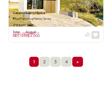
Casa no bairro Hipica
Rua Francisco Mattos Terres
133m²
3
2
Total
Aluguel
CÓD: 21031480
R$ 5.159
R$ 4.000
1
2
3
4
>