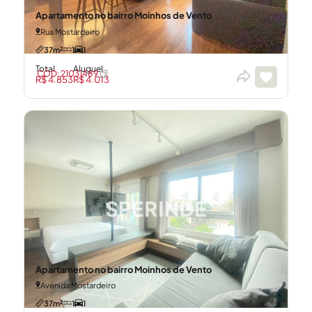
Apartamento no bairro Moinhos de Vento
Rua Mostardeiro
37m²
1
1
Total
Aluguel
CÓD: 21031489
R$ 4.853
R$ 4.013
Apartamento no bairro Moinhos de Vento
Avenida Mostardeiro
37m²
1
1