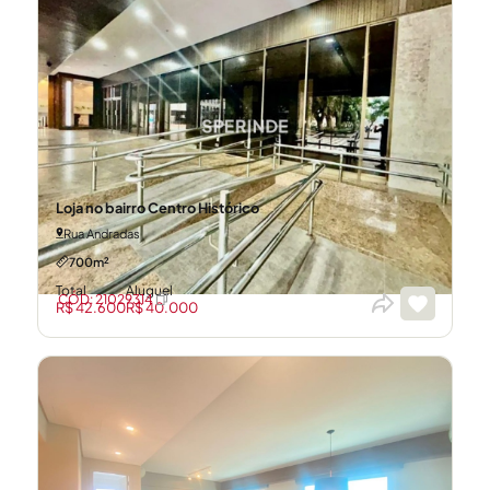
Loja no bairro Centro Histórico
Rua Andradas
700m²
Total
Aluguel
CÓD: 21029314
R$ 42.600
R$ 40.000