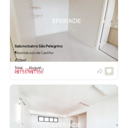
Sala no bairro São Pelegrino
Avenida Julio de Castilho
25m²
Total
Aluguel
CÓD: 21031463
R$ 1.557
R$ 1.100