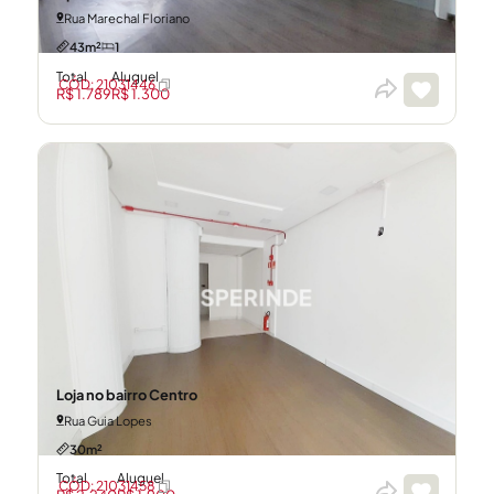
Rua Marechal Floriano
43m²
1
Total
Aluguel
CÓD: 21031446
R$ 1.789
R$ 1.300
Loja no bairro Centro
Rua Guia Lopes
30m²
Total
Aluguel
CÓD: 21031458