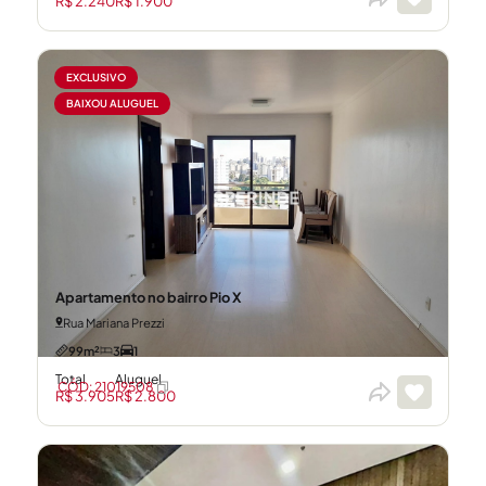
R$ 2.240
R$ 1.900
EXCLUSIVO
BAIXOU ALUGUEL
Apartamento no bairro Pio X
Rua Mariana Prezzi
99m²
3
1
Total
Aluguel
CÓD: 21019508
R$ 3.905
R$ 2.800