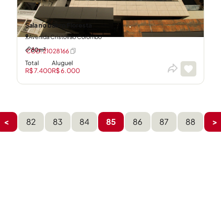
Sala no bairro Floresta
Avenida Cristóvão Colombo
80m²
CÓD: 21028166
Total
Aluguel
R$ 7.400
R$ 6.000
<
82
83
84
85
86
87
88
>