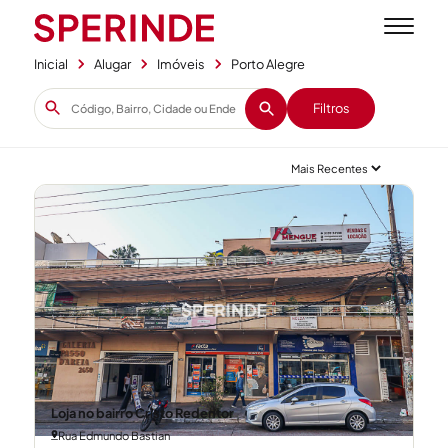
Inicial
Alugar
Imóveis
Porto Alegre
Filtros
Loja no bairro Cristo Redentor
Rua Edmundo Bastian