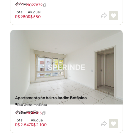
22m²
CÓD: 21027879
Total
Aluguel
R$ 980
R$ 650
Apartamento no bairro Jardim Botânico
Rua Veríssimo Rosa
65m²
2
1
CÓD: 21019385
Total
Aluguel
R$ 2.547
R$ 2.100