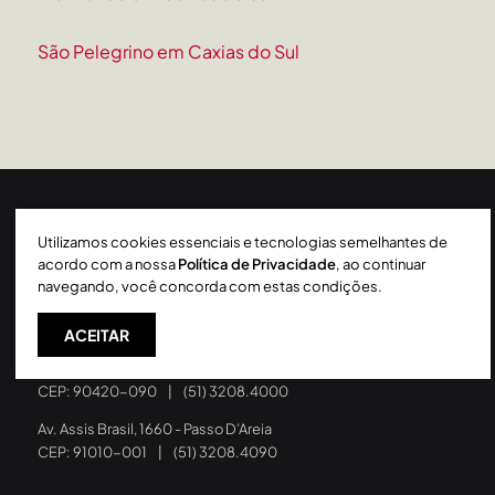
São Pelegrino em Caxias do Sul
Utilizamos cookies essenciais e tecnologias semelhantes de
acordo com a nossa
Política de Privacidade
, ao continuar
A gente cuida do seu lugar
navegando, você concorda com estas condições.
ACEITAR
PORTO ALEGRE - RS
Rua Liberdade, 227 - Rio Branco
CEP: 90420-090
|
(51) 3208.4000
Av. Assis Brasil, 1660 - Passo D’Areia
CEP: 91010-001
|
(51) 3208.4090