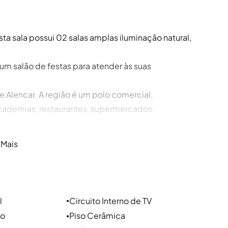
ta sala possui 02 salas amplas iluminação natural,
 um salão de festas para atender às suas
e Alencar. A região é um polo comercial,
academias, restaurantes, supermercados,
 Mais
o aos bairros Centro Histórico, Praia de Belas,
l
Circuito Interno de TV
●
o são Avenida Praia de Belas, Av. Ipiranga e Av.
ao
Piso Cerâmica
●
Alencar e Rua Botafogo.