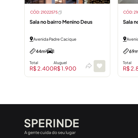
CÓD: 21022575
CÓD: 2
Sala no bairro Menino Deus
Sala n
Avenida Padre Cacique
Aveni
44m²
1
69m
Total
Aluguel
Total
R$ 2.400
R$ 1.900
R$ 2.
A gente cuida do seu lugar