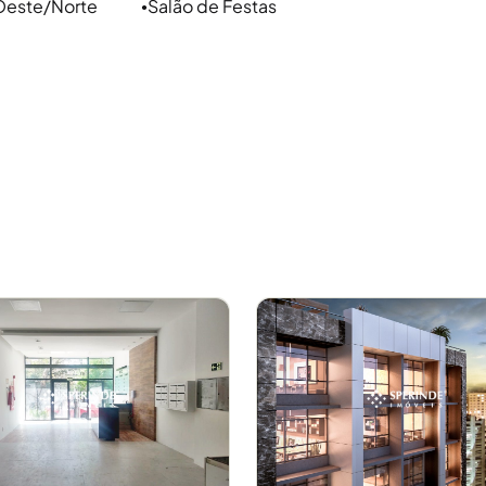
 Oeste/Norte
Salão de Festas
●
a ao centro da cidade e privilegiado porque tem
 do Brasil e adiante ao parque, a nova orla do
ta de comércio e serviços. Supermercados,
 qualidade aos que vivem no bairro. O bairro
 Shopping Praia de Belas, Zaffari Menino Deus,
rla como ciclovias, skatepark, quadras de futebol e
a morar e também para comércio pela intensa
.