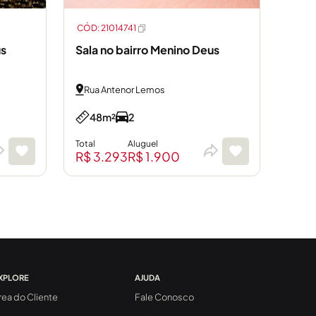
CÓD: 21014741
us
Sala no bairro Menino Deus
Rua Antenor Lemos
48m²
2
Total
Aluguel
R$ 3.293
R$ 1.900
XPLORE
AJUDA
rea do Cliente
Fale Conosco