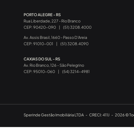
PORTO ALEGRE - RS
Rua Liberdade, 227 - Rio Branco
CEP: 90420-090
|
(51) 3208.4000
Av. Assis Brasil, 1660 - Passo D’Areia
CEP: 91010-001
|
(51) 3208.4090
CAXIAS DO SUL - RS
Av. Rio Branco, 126 - São Pelegrino
CEP: 95010-060
|
(54) 3214-4981
Sperinde Gestão Imobiliária LTDA
-
CRECI: 411J
-
2026 © Tod