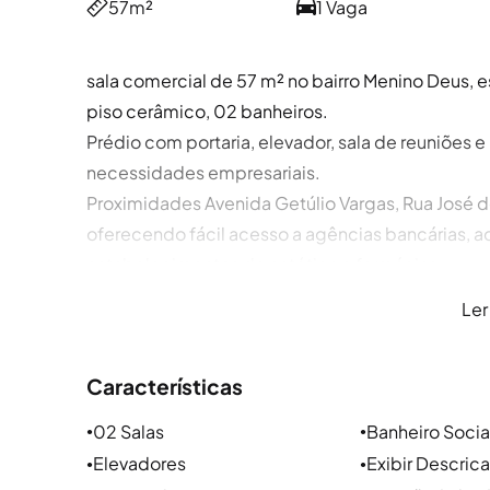
57m²
1 Vaga
sala comercial de 57 m² no bairro Menino Deus, es
piso cerâmico, 02 banheiros.
Prédio com portaria, elevador, sala de reuniões e
necessidades empresariais.
Proximidades Avenida Getúlio Vargas, Rua José d
oferecendo fácil acesso a agências bancárias, 
estabelecimentos de estética e farmácias.
Ler
CONHEÇA O BAIRRO MENINO DEUS
Características
Localização e arredores
O bairro Menino Deus em Porto Alegre está próxim
02 Salas
Banheiro Socia
●
●
Azenha e Cidade Baixa. As principais vias do bairr
Elevadores
Exibir Descric
●
●
Érico Veríssimo, Av. Getúlio Vargas, Rua José de 