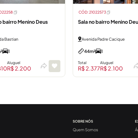
1022258
CÓD: 21022573
o bairro Menino Deus
Sala no bairro Menino De
da Bastian
Avenida Padre Cacique
²
1
44m²
1
Aluguel
Total
Aluguel
810
R$ 2.200
R$ 2.377
R$ 2.100
SOBRE NÓS
E
Quem Somos
Á