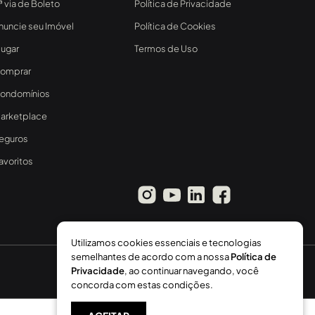
ª via de Boleto
Política de Privacidade
nuncie seu Imóvel
Política de Cookies
lugar
Termos de Uso
omprar
ondomínios
arketplace
eguros
avoritos
Utilizamos cookies essenciais e tecnologias
semelhantes de acordo com a nossa
Política de
Privacidade
, ao continuar navegando, você
concorda com estas condições.