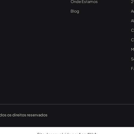
Onde Estamos
2
Blog
A
A
C
C
M
S
F
os os direitos reservados