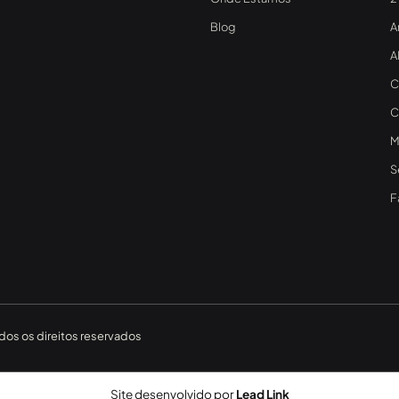
Blog
A
A
C
C
M
S
F
os os direitos reservados
Site desenvolvido por
Lead Link