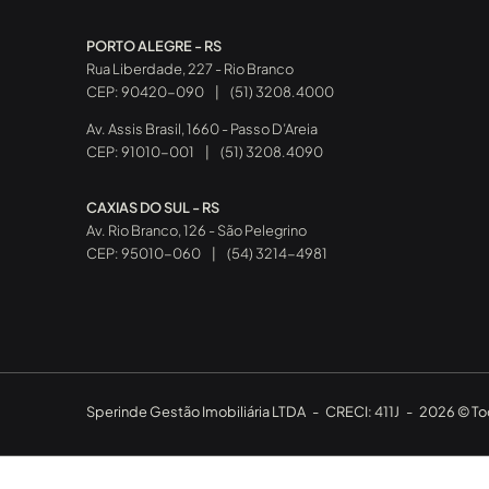
PORTO ALEGRE - RS
Rua Liberdade, 227 - Rio Branco
CEP: 90420-090
|
(51) 3208.4000
Av. Assis Brasil, 1660 - Passo D’Areia
CEP: 91010-001
|
(51) 3208.4090
CAXIAS DO SUL - RS
Av. Rio Branco, 126 - São Pelegrino
CEP: 95010-060
|
(54) 3214-4981
Sperinde Gestão Imobiliária LTDA
-
CRECI: 411J
-
2026 © Tod