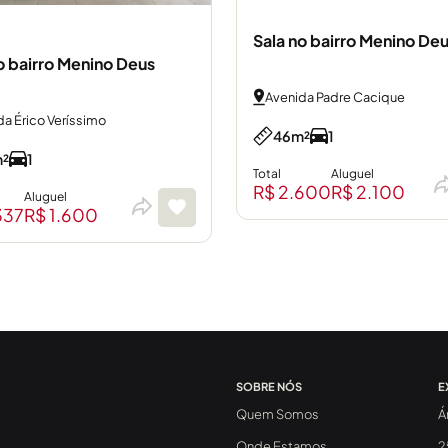
Sala no bairro Menino De
o bairro Menino Deus
Avenida Padre Cacique
a Érico Veríssimo
46m²
1
²
1
Total
Aluguel
R$ 2.600
R$ 2.100
Aluguel
337
R$ 1.600
SOBRE NÓS
E
Quem Somos
Á
Onde Estamos
2