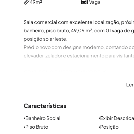
49m²
1 Vaga
Sala comercial com excelente localização, próxi
banheiro, piso bruto, 49,09 m², com 01 vaga de g
posição solar leste.
Prédio novo com designe moderno, contando com
elevador, zelador e estacionamento para visitant
CONHEÇA O BAIRRO MENINO DEUS
Ler
Localização e arredores
Características
O bairro Menino Deus em Porto Alegre está próxim
Azenha e Cidade Baixa. As principais vias do bairr
Banheiro Social
Exibir Descric
●
●
Érico Veríssimo, Av. Getúlio Vargas, Rua José de 
Piso Bruto
Posiçâo
●
●