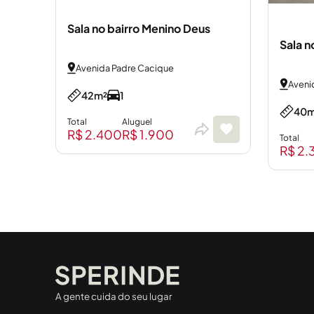
Sala no bairro Menino Deus
Sala n
Avenida Padre Cacique
Avenid
42m²
1
40m
Total
Aluguel
R$ 2.400
R$ 1.900
Total
R$ 2.
A gente cuida do seu lugar