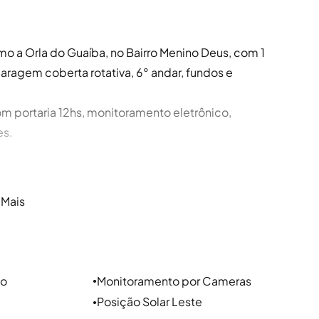
mo a Orla do Guaíba, no Bairro Menino Deus, com 1
aragem coberta rotativa, 6° andar, fundos e
 portaria 12hs, monitoramento eletrônico,
es.
 Mais
o aos bairros Centro Histórico, Praia de Belas,
o são Avenida Praia de Belas, Av. Ipiranga e Av.
ao
Monitoramento por Cameras
●
Alencar e Rua Botafogo.
Posição Solar Leste
●