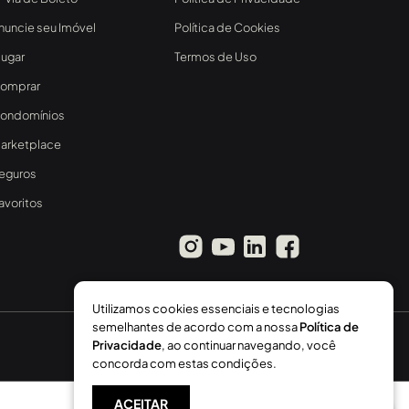
nuncie seu Imóvel
Política de Cookies
lugar
Termos de Uso
omprar
ondomínios
arketplace
eguros
avoritos
Utilizamos cookies essenciais e tecnologias
semelhantes de acordo com a nossa
Política de
Privacidade
, ao continuar navegando, você
concorda com estas condições.
ACEITAR