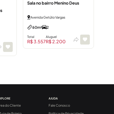
Sala no bairro Menino Deus
us
Avenida Getúlio Vargas
60m²
2
Total
Aluguel
R$ 3.557
R$ 2.200
XPLORE
AJUDA
rea do Cliente
Fale Conosco
ª via de Boleto
Política de Privacidade