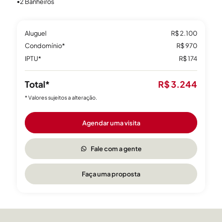
2 Banheiros
●
Ótima localização, próximo à rua Nova York e Grêmio Náutico
União, com restaurantes e farmácias aos arredores, entre
Aluguel
R$ 2.100
outros.
Condomínio*
R$ 970
IPTU*
R$ 174
Total*
R$ 3.244
* Valores sujeitos a alteração.
Agendar uma visita
Fale com a gente
Faça uma proposta