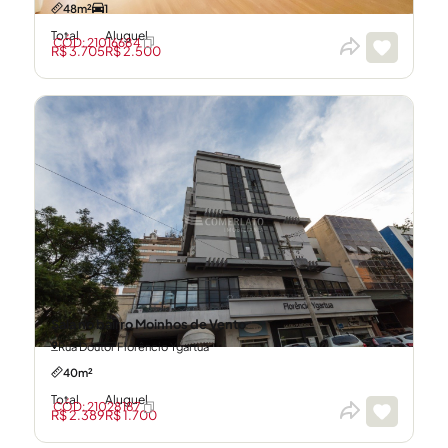
48m²
1
Total
Aluguel
CÓD: 21016684
R$ 3.705
R$ 2.500
Sala no bairro Moinhos de Vento
Rua Doutor Florêncio Ygartua
40m²
Total
Aluguel
CÓD: 21028187
R$ 2.389
R$ 1.700