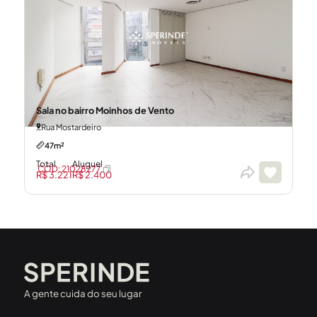
Sala no bairro Moinhos de Vento
Rua Mostardeiro
47m²
Total
Aluguel
CÓD: 21028277
R$ 3.221
R$ 2.400
A gente cuida do seu lugar