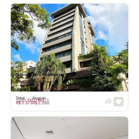
Sala no bairro Moinhos de Vento
Rua Luciana de Abreu
44m²
Total
Aluguel
CÓD: 21027964
R$ 3.373
R$ 2.350