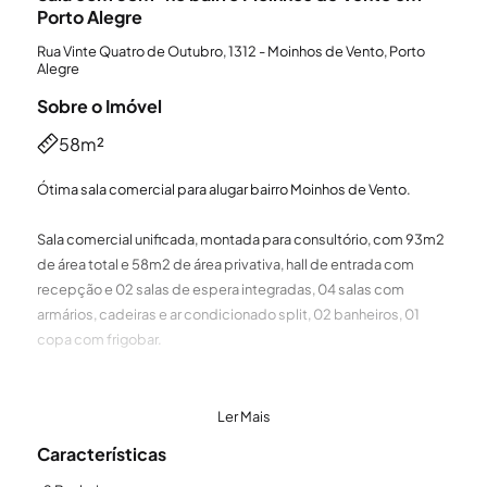
Porto Alegre
Rua Vinte Quatro de Outubro, 1312 - Moinhos de Vento, Porto
Alegre
Sobre o Imóvel
58m²
Ótima sala comercial para alugar bairro Moinhos de Vento.
Sala comercial unificada, montada para consultório, com 93m2
de área total e 58m2 de área privativa, hall de entrada com
recepção e 02 salas de espera integradas, 04 salas com
armários, cadeiras e ar condicionado split, 02 banheiros, 01
copa com frigobar.
Ainda conta com 02 vagas de garagem.
Ler Mais
Prédio com portaria, elevador e estacionamento frontal para
Características
clientes.