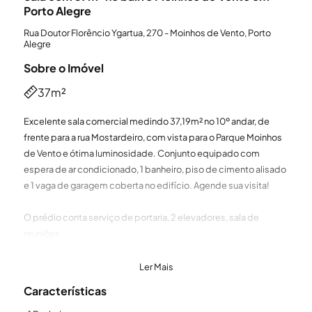
Porto Alegre
Rua Doutor Florêncio Ygartua, 270 - Moinhos de Vento, Porto
Alegre
Sobre o Imóvel
37m²
Excelente sala comercial medindo 37,19m² no 10º andar, de
frente para a rua Mostardeiro, com vista para o Parque Moinhos
de Vento e ótima luminosidade. Conjunto equipado com
espera de ar condicionado, 1 banheiro, piso de cimento alisado
e 1 vaga de garagem coberta no edifício. Agende sua visita!
O prédio conta serviço de portaria, 2 elevadores, sala de
reuniões.
Agende seu horário com os consultores da Imobiliária.
Ler Mais
Características