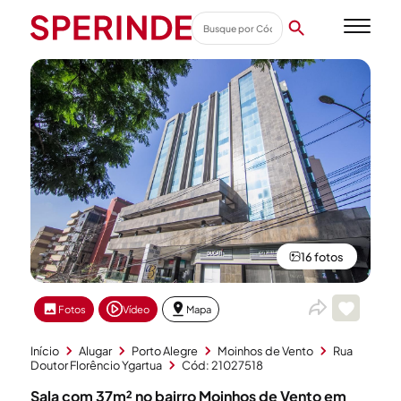
16 fotos
Fotos
Vídeo
Mapa
Início
Alugar
Porto Alegre
Moinhos de Vento
Rua
Doutor Florêncio Ygartua
Cód: 21027518
Sala com 37m² no bairro Moinhos de Vento em