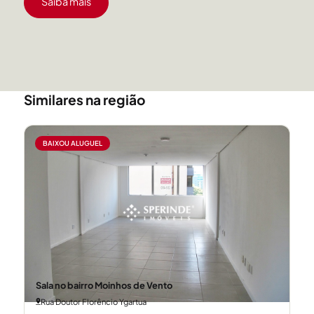
Saiba mais
Similares na região
BAIXOU ALUGUEL
Sala no bairro Moinhos de Vento
Rua Doutor Florêncio Ygartua