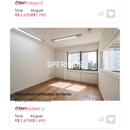
51m²
CÓD: 1775001
Total
Aluguel
R$ 2.630
R$ 1.700
Sala no bairro Moinhos de Vento
Rua Quintino Bocaiuva
43m²
CÓD: 21029417
Total
Aluguel
R$ 2.675
R$ 1.490