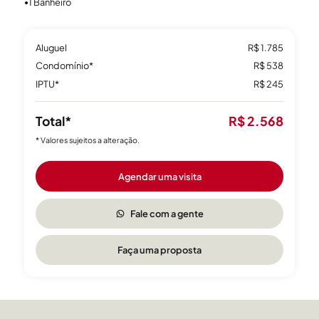
1 Banheiro
●
Aluguel
R$ 1.785
Condomínio*
R$ 538
IPTU*
R$ 245
Total*
R$ 2.568
* Valores sujeitos a alteração.
Agendar uma visita
Fale com a gente
Faça uma proposta