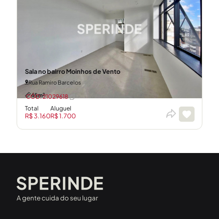
Sala no bairro Moinhos de Vento
Rua Ramiro Barcelos
45m²
CÓD: 21029618
Total
Aluguel
R$ 3.160
R$ 1.700
A gente cuida do seu lugar