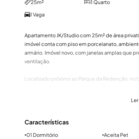
25m²
1 Quarto
1 Vaga
Apartamento JK/Studio com 25m² de área privativ
imóvel conta com piso em porcelanato, ambiente
armário. Imóvel novo, com janelas amplas que p
ventilação.
Localizado próximo ao Parque da Redenção, no b
portaria 24h, elevador, piscina, salão de festas, 
cinema, quiosques com churrasqueiras e sistema 
Ler
bairros como Centro Histórico, Independência, 
oferta de comércio, serviços, transporte público
Características
a UFRGS, garantindo praticidade no dia a dia.
01 Dormitório
Aceita Pet
●
●