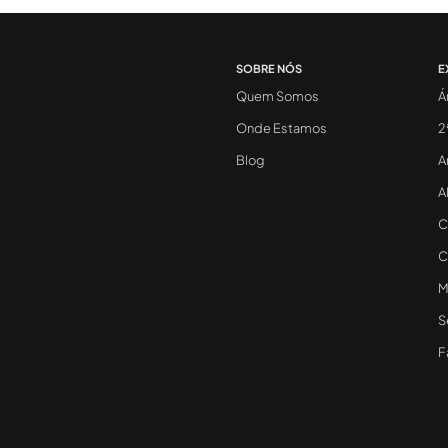
SOBRE NÓS
E
Quem Somos
Á
Onde Estamos
2
Blog
A
A
C
C
M
S
F