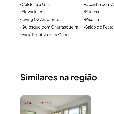
Se você está pensando em alugar imóvel em Port
Caldeira a Gas
Cozinha com A
●
●
da Sperinde. A Sperinde é referência quando o 
Elevadores
Fitness
●
●
atendimento próximo, seguro e personalizado. N
Living 02 Ambientes
Piscina
●
●
imóveis em Porto Alegre. Como uma imobiliária e
Quiosque com Churrasqueira
Salão de Festa
●
●
temos a estrutura certa para ajudar você a alugar
Vaga Rotativa para Carro
●
Porque aqui, a gente cuida do seu lugar.
Similares na região
CÓD: 21023044