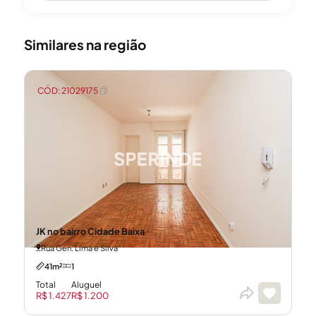
Similares na região
CÓD: 21029175
JK no bairro Cidade Baixa
Rua Gen. Lima e Silva
41m²
1
Total
Aluguel
R$ 1.427
R$ 1.200