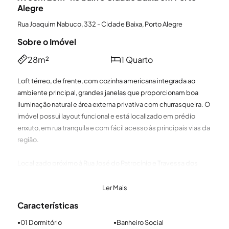
Alegre
Rua Joaquim Nabuco, 332 - Cidade Baixa, Porto Alegre
Sobre o Imóvel
28m²
1 Quarto
Loft térreo, de frente, com cozinha americana integrada ao
ambiente principal, grandes janelas que proporcionam boa
iluminação natural e área externa privativa com churrasqueira. O
imóvel possui layout funcional e está localizado em prédio
enxuto, em rua tranquila e com fácil acesso às principais vias da
região.
Localizado próximo à Rua José do Patrocínio e Travessa dos
Venezianos, em uma das regiões mais tradicionais de Porto
Alegre. O bairro Cidade Baixa conta com ampla oferta de
Ler Mais
bares, restaurantes, mercados, farmácias, transporte público e
Características
serviços, além da proximidade com a UFRGS, Parque da
Redenção e fácil acesso aos bairros Centro Histórico, Menino
01 Dormitório
Banheiro Social
●
●