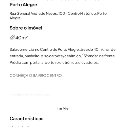
Porto Alegre
Rua General Andrade Neves, 100 - Centro Histórico, Porto
Alegre
Sobre o Imóvel
40m²
Sala comercial no Centro de Porto Alegre, área de 40m², hall de
entrada, banheiro, piso carpete/cerâmico, 13º andar, de frente.
Prédio com portaria, porteiro eletrônico, elevadores.
CONHEÇA O BAIRRO CENTRO
Localização e arredores
O Centro da cidade de Porto Alegre, fica próximo aos bairros
Floresta, Cidade Baixa, Independência e Praia de Belas e tem
Ler Mais
como principais vias a Av. Borges de Medeiros, Rua dos
Características
Andradas, Rua Duque de Caxias, Rua Riachuelo.