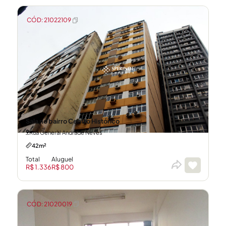
CÓD: 21022109
Sala no bairro Centro Histórico
Rua General Andrade Neves
42m²
Total
Aluguel
R$ 1.336
R$ 800
CÓD: 21020019