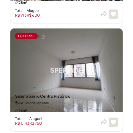
28m²
Total
Aluguel
R$ 913
R$ 600
EXCLUSIVO
CÓD: 21018291
Sala no bairro Centro Histórico
Rua Coronel Vicente
26m²
Total
Aluguel
R$ 1.143
R$ 750