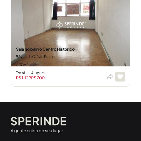
Sala no bairro Centro Histórico
Avenida Otávio Rocha
31m²
Total
Aluguel
R$ 1.129
R$ 700
A gente cuida do seu lugar