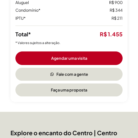
Aluguel
R$ 900
Condomínio*
R$ 344
IPTU*
R$ 211
Total*
R$ 1.455
* Valores sujeitos a alteração.
Agendar uma visita
Fale com a gente
Faça uma proposta
Explore o encanto do Centro | Centro