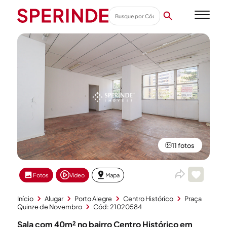
11 fotos
Fotos
Vídeo
Mapa
Início
Alugar
Porto Alegre
Centro Histórico
Praça
Quinze de Novembro
Cód: 21020584
Sala com 40m² no bairro Centro Histórico em