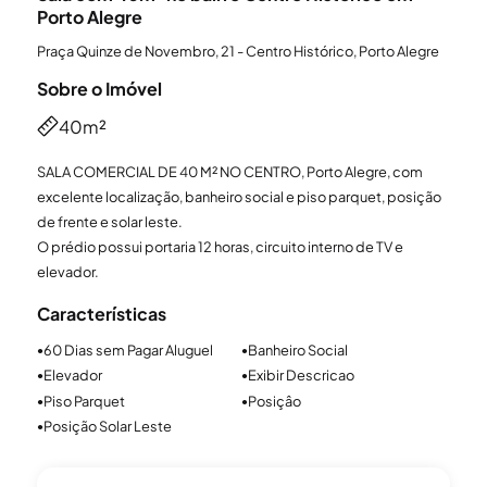
Porto Alegre
Praça Quinze de Novembro, 21 - Centro Histórico, Porto Alegre
Sobre o Imóvel
40m²
SALA COMERCIAL DE 40 M² NO CENTRO, Porto Alegre, com
excelente localização, banheiro social e piso parquet, posição
de frente e solar leste.
O prédio possui portaria 12 horas, circuito interno de TV e
elevador.
Características
60 Dias sem Pagar Aluguel
Banheiro Social
●
●
Elevador
Exibir Descricao
●
●
Piso Parquet
Posiçâo
●
●
Posição Solar Leste
●