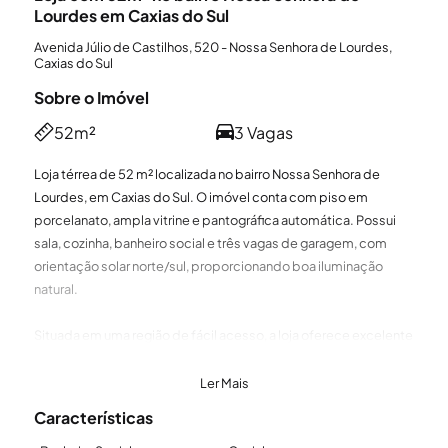
Lourdes em Caxias do Sul
Avenida Júlio de Castilhos, 520 - Nossa Senhora de Lourdes,
Caxias do Sul
Sobre o Imóvel
52m²
3 Vagas
Loja térrea de 52 m² localizada no bairro Nossa Senhora de
Lourdes, em Caxias do Sul. O imóvel conta com piso em
porcelanato, ampla vitrine e pantográfica automática. Possui
sala, cozinha, banheiro social e três vagas de garagem, com
orientação solar norte/sul, proporcionando boa iluminação
natural.
Situada em uma região de fácil acesso, a loja oferece excelente
visibilidade comercial e proximidade com vias movimentadas
e serviços do bairro Nossa Senhora de Lourdes.
Ler Mais
Características
Se você procura imóveis para alugar em Caxias do Sul, a