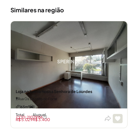
Similares na região
Loja no bairro Nossa Senhora de Lourdes
Rua Os Dezoito do Forte
165m²
1
Total
Aluguel
CÓD: 21029156
R$ 5.029
R$ 3.400