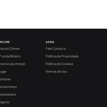
XPLORE
AJUDA
rea do Cliente
Fale Conosco
ª via de Boleto
Política de Privacidade
nuncie seu Imóvel
Política de Cookies
lugar
Termos de Uso
omprar
ondomínios
arketplace
eguros