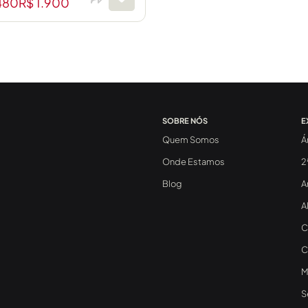
480
R$ 1.900
SOBRE NÓS
E
Quem Somos
Á
Onde Estamos
2
Blog
A
A
C
C
M
S