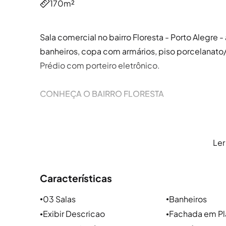
170m²
Sala comercial no bairro Floresta - Porto Alegre
banheiros, copa com armários, piso porcelanato
Prédio com porteiro eletrônico.
CONHEÇA O BAIRRO FLORESTA
Localização e arredores
Ler
O bairro Floresta em Porto Alegre está próximo ao
Quarto Distrito, Higienópolis e Moinhos de Vento.
Características
Cristóvão Colombo, Avenida Benjamin Constant 
03 Salas
Banheiros
●
●
Parques e lazer
Exibir Descricao
Fachada em Pl
●
●
O Bairro Floresta conta com infraestrutura tradi