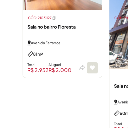
CÓD: 21031127
CÓD: 2
Sala no bairro Floresta
Avenida Farrapos
81m²
Total
Aluguel
R$ 2.952
R$ 2.000
Sala n
Aveni
60m
Total