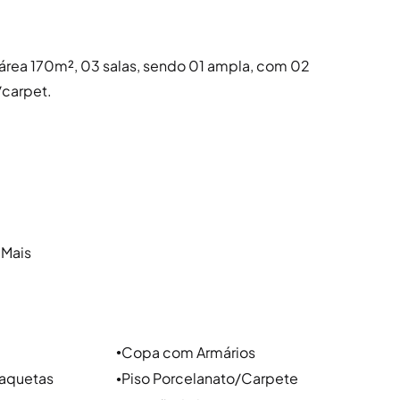
 - área 170m², 03 salas, sendo 01 ampla, com 02
/carpet.
 Mais
s bairros Centro Histórico,
 Tem como principais vias a Av.
e Rua Ramiro Barcelos.
Copa com Armários
●
aquetas
Piso Porcelanato/Carpete
●
cional de comércio, com o