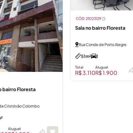
1028255
CÓD: 21023129
Sala no bairro Floresta
Rua Conde de Porto Alegre
51m²
1
Total
Aluguel
R$ 3.110
R$ 1.900
o bairro Floresta
da Cristóvão Colombo
²
Aluguel