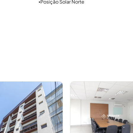
Posição Solar Norte
●
, restaurantes e serviços gerais,
esso à entrada e saída da cidade, ao
 como, por exemplo, o Quarto
gre e que está ao lado do bairro
artups, coworkings migrando para
m mora e oportuniza um ambiente