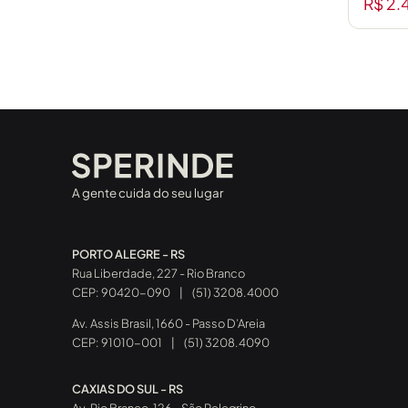
R$ 2.
A gente cuida do seu lugar
PORTO ALEGRE - RS
Rua Liberdade, 227 - Rio Branco
CEP: 90420-090
|
(51) 3208.4000
Av. Assis Brasil, 1660 - Passo D’Areia
CEP: 91010-001
|
(51) 3208.4090
CAXIAS DO SUL - RS