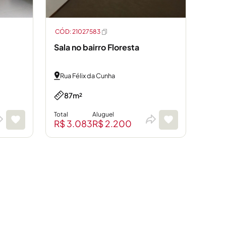
CÓD: 21027583
Sala no bairro Floresta
Rua Félix da Cunha
87m²
Total
Aluguel
R$ 3.083
R$ 2.200