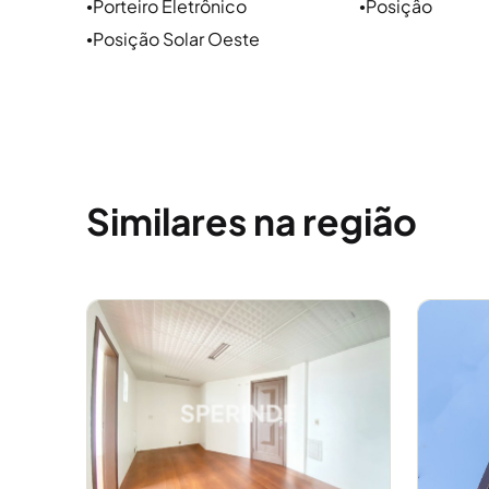
Porteiro Eletrônico
Posiçâo
●
●
Shopping Total, Zaffari Cristóvão, mercados, lojas
Posição Solar Oeste
●
colégios e hospitais, excelente localização e ac
Centro Histórico também.
Comércio e serviços
O Floresta se revitaliza com os bairros vizinhos,
Distrito que é hoje polo de inovação de Porto Ale
Similares na região
Floresta, com muitas empresas, restaurantes, st
esta região da cidade, o que qualifica para que
de comércio cada vez mais ativo e revitalizado.