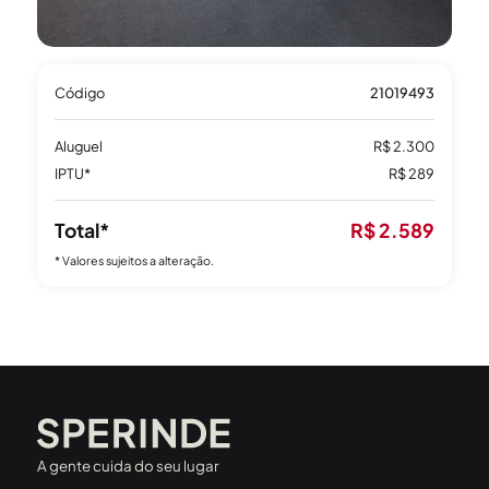
Código
21019493
Aluguel
R$ 2.300
IPTU*
R$ 289
Total*
R$ 2.589
* Valores sujeitos a alteração.
A gente cuida do seu lugar