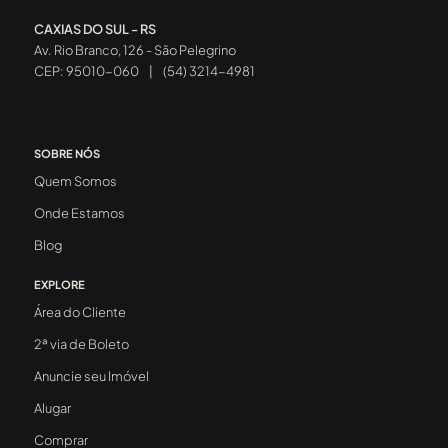
CAXIAS DO SUL - RS
Av. Rio Branco, 126 - São Pelegrino
CEP: 95010-060
|
(54) 3214-4981
SOBRE NÓS
Quem Somos
Onde Estamos
Blog
EXPLORE
Área do Cliente
2ª via de Boleto
Anuncie seu Imóvel
Alugar
Comprar