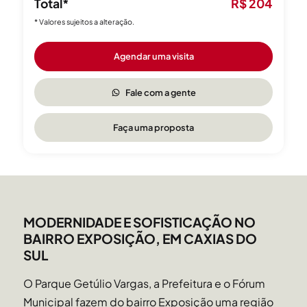
Total*
R$ 204
eventos acontecem no parque.
No Exposição temos a Prefeitura Municipal e a Câmara
* Valores sujeitos a alteração.
Municipal.
Agendar uma visita
Comércio e serviços
Fale com a gente
O bairro conta com o Supermercado Zaffari e inúmeros cafés
como Stella Doceria e
Faça uma proposta
restaurantes. É o espaço urbano mais arborizado da Cidade e o
metro quadrado mais
desejado para se viver e morar.
MODERNIDADE E SOFISTICAÇÃO NO
BAIRRO EXPOSIÇÃO, EM CAXIAS DO
SUL
O Parque Getúlio Vargas, a Prefeitura e o Fórum
Municipal fazem do bairro Exposição uma região