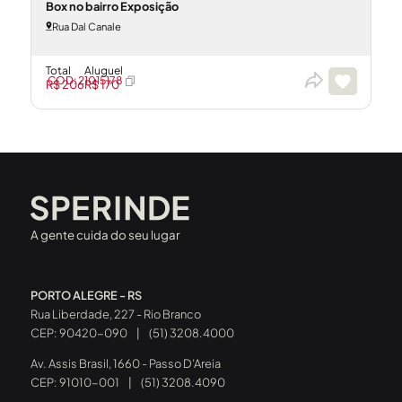
Box no bairro Exposição
Rua Dal Canale
Total
Aluguel
CÓD: 21015178
R$ 206
R$ 170
A gente cuida do seu lugar
PORTO ALEGRE - RS
Rua Liberdade, 227 - Rio Branco
CEP: 90420-090
|
(51) 3208.4000
Av. Assis Brasil, 1660 - Passo D’Areia
CEP: 91010-001
|
(51) 3208.4090