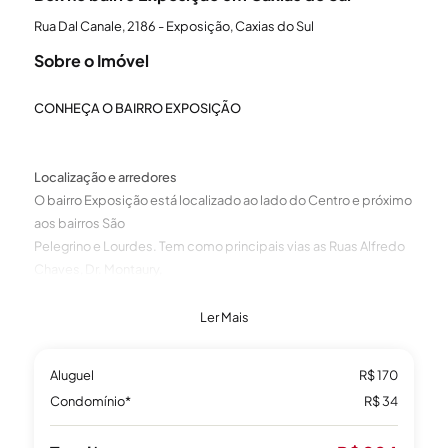
Rua Dal Canale, 2186 - Exposição, Caxias do Sul
Sobre o Imóvel
CONHEÇA O BAIRRO EXPOSIÇÃO
Localização e arredores
O bairro Exposição está localizado ao lado do Centro e próximo
aos bairros São
Pelegrino e Lourdes. Tem como principais vias as Ruas Alfredo
Chaves, Dr. Montaury,
Andrade Neves e Plácido de Castro.
Ler Mais
Parques e lazer
Aluguel
R$ 170
O Parque Getúlio Vargas, mais conhecido como Parque dos
Condomínio*
R$ 34
Macaquinhos, é o
ambiente verde mais frequentado da Cidade. Inúmeros