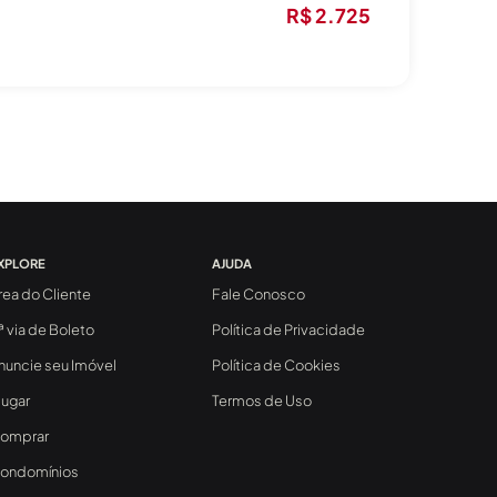
R$ 2.725
XPLORE
AJUDA
rea do Cliente
Fale Conosco
ª via de Boleto
Política de Privacidade
nuncie seu Imóvel
Política de Cookies
lugar
Termos de Uso
omprar
ondomínios