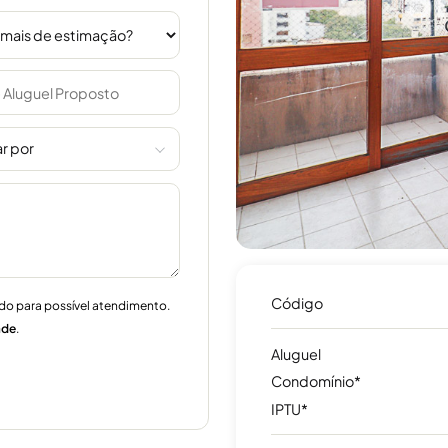
r por
Código
do para possível atendimento.
ade
.
Aluguel
Condomínio*
IPTU*