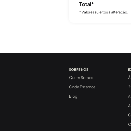
Total*
* Valores sujeitos a alteração.
SOBRE NÓS
E
Quem Somos
Á
Onde Estamos
2
Blog
A
A
C
C