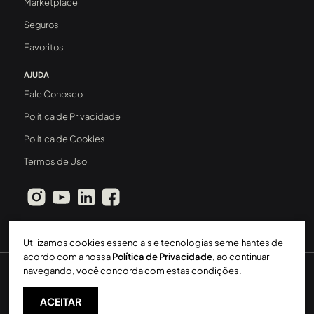
Marketplace
Seguros
Favoritos
AJUDA
Fale Conosco
Política de Privacidade
Política de Cookies
Termos de Uso
Utilizamos cookies essenciais e tecnologias semelhantes de
acordo com a nossa
Política de Privacidade
, ao continuar
navegando, você concorda com estas condições.
Sperinde Gestão Imobiliária LTDA
-
CRECI: 411J
-
2026 ©
Todos os direitos reservados
ACEITAR