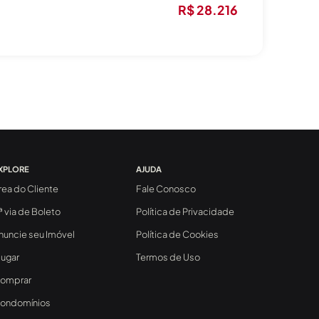
R$ 28.216
XPLORE
AJUDA
rea do Cliente
Fale Conosco
ª via de Boleto
Política de Privacidade
nuncie seu Imóvel
Política de Cookies
lugar
Termos de Uso
omprar
ondomínios