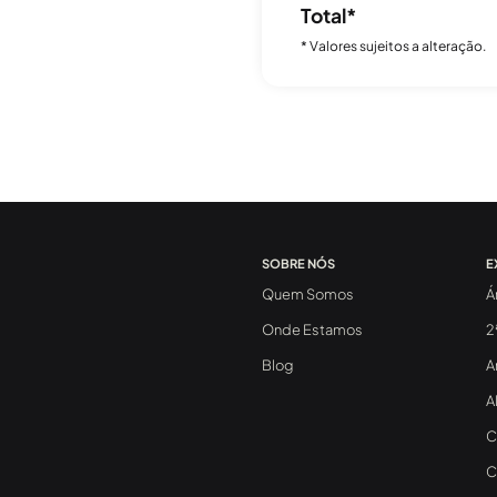
Total*
* Valores sujeitos a alteração.
SOBRE NÓS
E
Quem Somos
Á
Onde Estamos
2
Blog
A
A
C
C