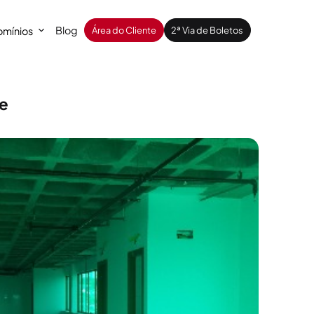
Blog
mínios
Área do Cliente
2ª Via de Boletos
re