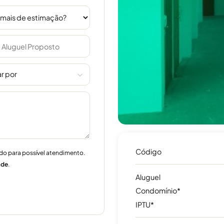
r por
Código
do para possível atendimento.
ade
.
Aluguel
Condomínio*
IPTU*