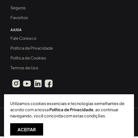
Seguros
Favoritos
AJUDA
Fale Conosco
Política de Privacidade
Política de Cookies
Termos de Uso
Utilizamos cookies essenciais e tecnologias semelhantes de
acordo com a nossa
Política de Privacidade
, ao continuar
navegando, você concorda com estas condições.
Sperinde Gestão Imobiliária LTDA
-
CRECI: 411J
-
2026 ©
Todos os direitos reservados
ACEITAR