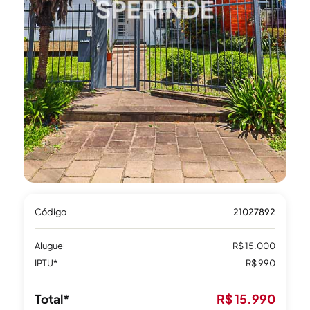
Código
21027892
Aluguel
R$ 15.000
IPTU*
R$ 990
Total*
R$ 15.990