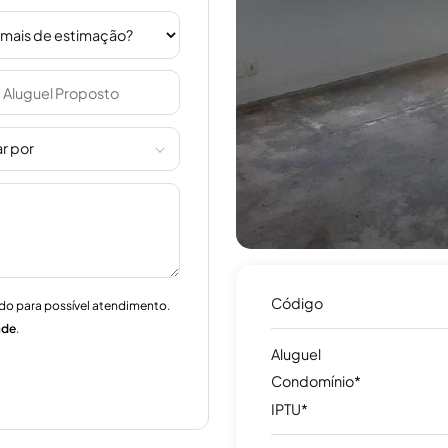
r por
Código
do para possível atendimento.
ade
.
Aluguel
Condomínio*
IPTU*