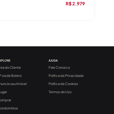
R$ 2.979
XPLORE
AJUDA
rea do Cliente
Fale Conosco
ª via de Boleto
Política de Privacidade
nuncie seu Imóvel
Política de Cookies
lugar
Termos de Uso
omprar
ondomínios