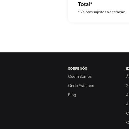
Total*
* Valores sujeitos a alteração.
SOBRE NÓS
E
Quem Somos
Á
Onde Estamos
2
Blog
A
A
C
C