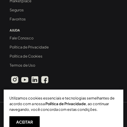
Marketplace
Seguros
Favoritos
AJUDA
Fale Conosco
Política de Privacidade
Política de Cookies
Termos de Uso
Utilizamos cookies essenciais e tecnologias semelhantes de
acordo com a nossa
Política de Privacidade
, ao continuar
navegando, você concorda com estas condições.
Sperinde Gestão Imobiliária LTDA
-
CRECI: 411J
-
2026 ©
Todos os direitos reservados
ACEITAR