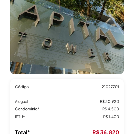
Código
21027701
Aluguel
R$ 30.920
Condomínio*
R$ 4.500
IPTU*
R$ 1.400
Total*
R$ 36.820