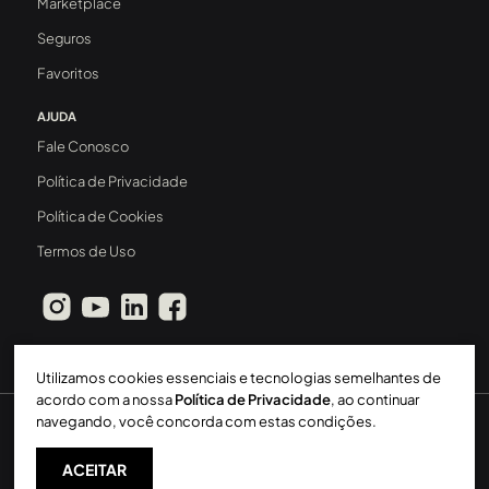
Marketplace
Seguros
Favoritos
AJUDA
Fale Conosco
Política de Privacidade
Política de Cookies
Termos de Uso
Utilizamos cookies essenciais e tecnologias semelhantes de
acordo com a nossa
Política de Privacidade
, ao continuar
navegando, você concorda com estas condições.
Sperinde Gestão Imobiliária LTDA
-
CRECI: 411J
-
2026 ©
Todos os direitos reservados
ACEITAR