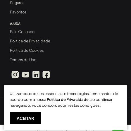
Seguros
Favoritos
AJUDA
Fale Conosco
Política de Privacidade
Política de Cookies
Termos de Uso
Utilizamos cookies essenciais e tecnologias semelhantes de
acordo com a nossa
Política de Privacidade
, ao continuar
navegando, você concorda com estas condições.
Sperinde Gestão Imobiliária LTDA
-
CRECI: 411J
-
2026 ©
Todos os direitos reservados
ACEITAR