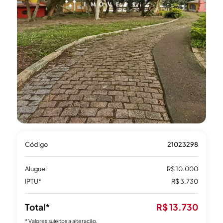
Código
21023298
Aluguel
R$ 10.000
IPTU*
R$ 3.730
Total*
R$ 13.730
* Valores sujeitos a alteração.