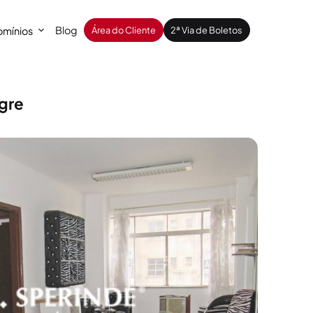
Blog
mínios
Área do Cliente
2ª Via de Boletos
egre