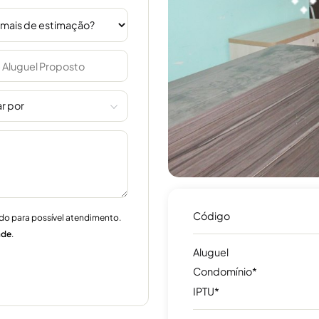
r por
Código
do para possível atendimento.
ade
.
Aluguel
Condomínio*
IPTU*