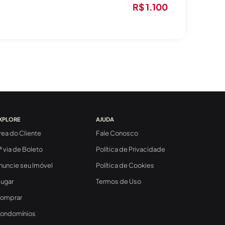
R$ 1.100
XPLORE
AJUDA
rea do Cliente
Fale Conosco
ª via de Boleto
Política de Privacidade
nuncie seu Imóvel
Política de Cookies
lugar
Termos de Uso
omprar
ondomínios