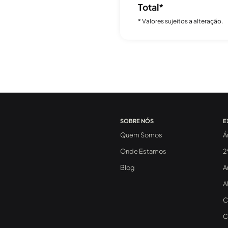
Total*
* Valores sujeitos a alteração.
SOBRE NÓS
E
Quem Somos
Á
Onde Estamos
2
Blog
A
A
C
C