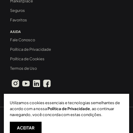
Marketplace
Seguros
Favoritos
AJUDA
Fale Conosco
Política de Privacidade
Política de Cookies
Termos de Uso
Utilizamos cookies essenciais e tecnologias semelhantes de
acordo com a nossa
Política de Privacidade
, ao continuar
navegando, você concorda com estas condições.
Sperinde Gestão Imobiliária LTDA
-
CRECI: 411J
-
2026 ©
Todos os direitos reservados
ACEITAR