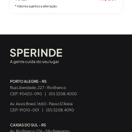
* Valores sujeitos a alteração.
A gente cuida do seu lugar
PORTO ALEGRE - RS
Rua Liberdade, 227 - Rio Branco
CEP: 90420-090
|
(51) 3208.4000
Av. Assis Brasil, 1660 - Passo D’Areia
CEP: 91010-001
|
(51) 3208.4090
CAXIAS DO SUL - RS
Av. Rio Branco, 126 - São Pelegrino