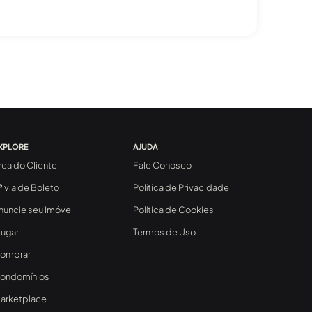
XPLORE
AJUDA
rea do Cliente
Fale Conosco
ª via de Boleto
Política de Privacidade
nuncie seu Imóvel
Política de Cookies
lugar
Termos de Uso
omprar
ondomínios
arketplace