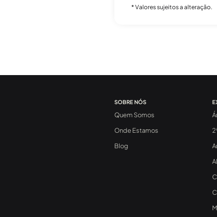
* Valores sujeitos a alteração.
SOBRE NÓS
E
Quem Somos
Á
Onde Estamos
2
Blog
A
A
C
C
M