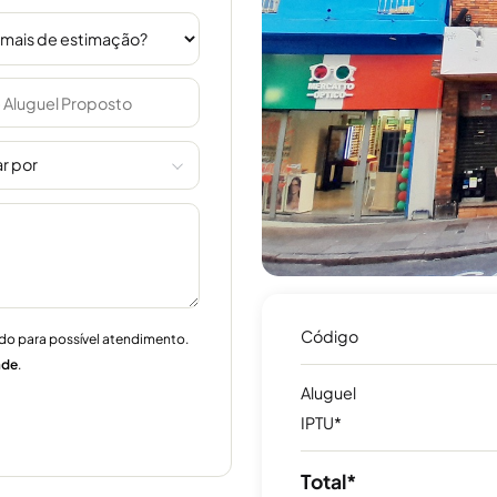
r por
Código
do para possível atendimento.
ade
.
Aluguel
IPTU*
Total*